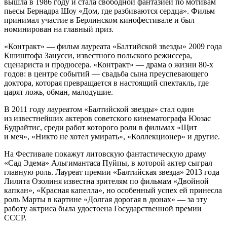
вышла в 1986 году и стала свободной фантазией по мотивам
пьесы Бернадра Шоу «Дом, где разбиваются сердца». Фильм
принимал участие в Берлинском кинофестивале и был
номинирован на главный приз.
«Контракт» — фильм лауреата «Балтийской звезды» 2009 года
Кшиштофа Занусси, известного польского режиссера,
сценариста и продюсера. «Контракт» — драма о жизни 80-х
годов: в центре событий — свадьба сына преуспевающего
доктора, которая превращается в настоящий спектакль, где
царят ложь, обман, малодушие.
В 2011 году лауреатом «Балтийской звезды» стал один
из известнейших актеров советского кинематографа Юозас
Будрайтис, среди работ которого роли в фильмах «Щит
и меч», «Никто не хотел умирать», «Коллекционер» и другие.
На Фестивале покажут литовскую фантастическую драму
«Сад Эдема» Альгимантаса Пуйпы, в которой актер сыграл
главную роль. Лауреат премии «Балтийская звезда» 2013 года
Лилита Озолиня известна зрителям по фильмам «Двойной
капкан», «Красная капелла», но особенный успех ей принесла
роль Марты в картине «Долгая дорогая в дюнах» — за эту
работу актриса была удостоена Государственной премии
СССР.