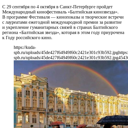
С 29 сентября по 4 октября в Санкт-Петербурге пройдет
Международный кинофестиваль «Балтийская кинозвезда».
В программе Фестиваля — кинопоказы и творческие встречи
с лауреатами ежегодной международной премии за развитие
и укрепление гуманитарных связей в странах Балтийского
региона «Балтийская звезда», которая в этом году приурочена
к Году российского кино.
https://kuda-
spb.ru/uploads/45de427f64949f60c2421e301c93b592.jpg
https
spb.ru/uploads/45de427f64949f60c2421e301c93b592.jpg
454
3