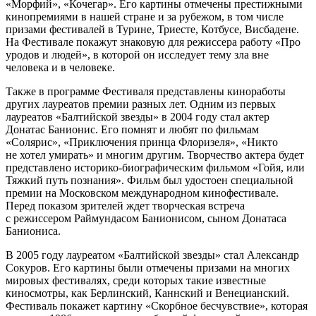
«Морфий», «Кочегар». Его картины отмечены престижными
кинопремиями в нашей стране и за рубежом, в том числе
призами фестивалей в Турине, Триесте, Котбусе, Висбадене.
На Фестивале покажут знаковую для режиссера работу «Про
уродов и людей», в которой он исследует тему зла вне
человека и в человеке.
Также в программе Фестиваля представлены киноработы
других лауреатов премии разных лет. Одним из первых
лауреатов «Балтийской звезды» в 2004 году стал актер
Донатас Банионис. Его помнят и любят по фильмам
«Солярис», «Приключения принца Флоризеля», «Никто
не хотел умирать» и многим другим. Творчество актера будет
представлено историко-биографическим фильмом «Гойя, или
Тяжкий путь познания». Фильм был удостоен специальной
премии на Московском международном кинофестивале.
Перед показом зрителей ждет творческая встреча
с режиссером Раймундасом Банионисом, сыном Донатаса
Баниониса.
В 2005 году лауреатом «Балтийской звезды» стал Александр
Сокуров. Его картины были отмечены призами на многих
мировых фестивалях, среди которых такие известные
киносмотры, как Берлинский, Каннский и Венецианский.
Фестиваль покажет картину «Скорбное бесчувствие», которая