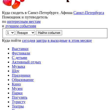
Куда сходить в Санкт-Петербурге. Афиша
Санкт-Петербурга
Помощник и путеводитель
по
интересным местам
и
лучшим событиям
Куда пойти
сегодня
завтра
в выходные
в этом месяце
Выставки
Фестивали
С детьми
Активный отдых
Музыка
Шоу
Праздники
Образование
Кино
Музеи
Парки
Погулять
Туристу
Театры