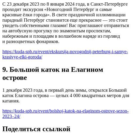
С 23 декабря 2023 по 8 января 2024 года, в Санкт-Петербурге
проходит экскурсия «Новогодний Петербург и самые
красивые ёлки города». В свете праздничной иллюминации
парадный Петербург становится еще прекраснее — это стоит
увидеть собственными глазами! Вас приглашают отправиться
на автобусную прогулку по знаменитым проспектам,
набережным и площадям в волшебном наряде из гирлянд
и разноцветных фонариков.
https://kuda-spb.ru/event/ekskursija-novogodnij-peterburg-i-samye-
krasivye-elki-goroda/
9. Большой каток на Елагином
острове
1 декабря 2023 года, в первый день зимы, открылся Большой
каток Елагина острова — целых 4 000 квадратных метров для
катания.
https://kuda-spb.ru/event/bolshoj-katok-na-elaginom-ostrove-sezon-
2023–24/
Поделиться ссылкой