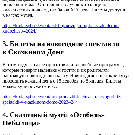
новогодний бал. Он пройдет в лучших традициях
классических новогодних балов ХIХ века. Билеты доступны
в кассах музея.
https://kuda-spb.ru/event/bolshoj-novogodnij-bal-v-akademii-
xudozhestv-2024/
3. Билеты на новогодние спектакли
в Сказкином Доме
В этом году в театре приготовили волшебные программы,
которые подарят маленьким гостям и их родителям
настоящую новогоднюю сказку. Новогодние спектакли будут
проходить каждый день с 15 декабря по 8 января. Билеты
можно купить уже сейчас.
https://kuda-spb.ru/event/predprodazhi-biletov-na-novogodnie-
spektakli-v-skazkinom-dome-2023–24/
4. Сказочный музей «Особняк-
Небылица»