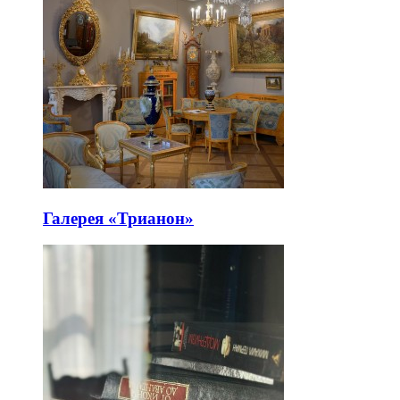
Галерея «Трианон»