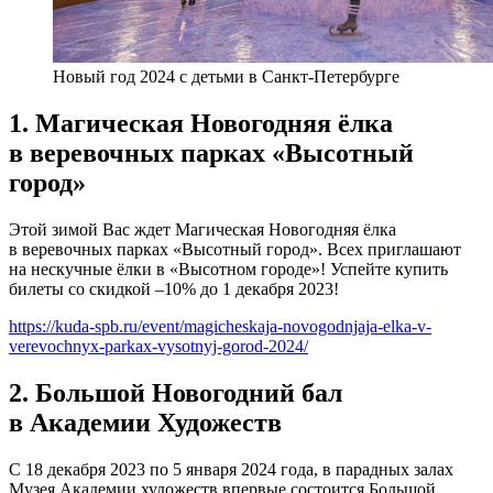
Новый год 2024 с детьми в Санкт-Петербурге
1. Магическая Новогодняя ёлка
в веревочных парках «Высотный
город»
Этой зимой Вас ждет Магическая Новогодняя ёлка
в веревочных парках «Высотный город». Всех приглашают
на нескучные ёлки в «Высотном городе»! Успейте купить
билеты со скидкой –10% до 1 декабря 2023!
https://kuda-spb.ru/event/magicheskaja-novogodnjaja-elka-v-
verevochnyx-parkax-vysotnyj-gorod-2024/
2. Большой Новогодний бал
в Академии Художеств
С 18 декабря 2023 по 5 января 2024 года, в парадных залах
Музея Академии художеств впервые состоится Большой