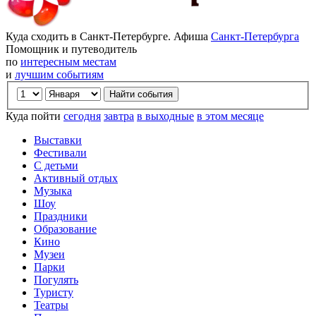
Куда сходить в Санкт-Петербурге. Афиша
Санкт-Петербурга
Помощник и путеводитель
по
интересным местам
и
лучшим событиям
Куда пойти
сегодня
завтра
в выходные
в этом месяце
Выставки
Фестивали
С детьми
Активный отдых
Музыка
Шоу
Праздники
Образование
Кино
Музеи
Парки
Погулять
Туристу
Театры