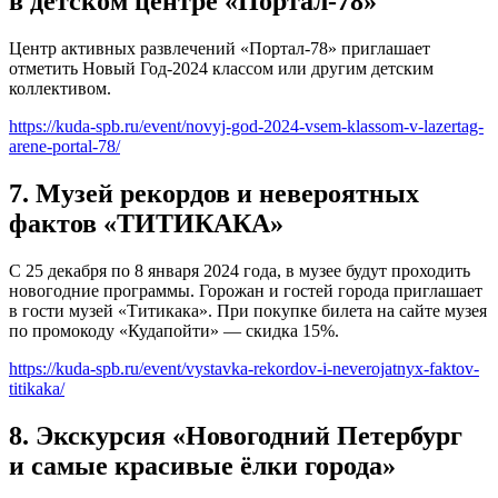
в детском центре «Портал-78»
Центр активных развлечений «Портал-78» приглашает
отметить Новый Год-2024 классом или другим детским
коллективом.
https://kuda-spb.ru/event/novyj-god-2024-vsem-klassom-v-lazertag-
arene-portal-78/
7. Музей рекордов и невероятных
фактов «ТИТИКАКА»
С 25 декабря по 8 января 2024 года, в музее будут проходить
новогодние программы. Горожан и гостей города приглашает
в гости музей «Титикака». При покупке билета на сайте музея
по промокоду «Кудапойти» — скидка 15%.
https://kuda-spb.ru/event/vystavka-rekordov-i-neverojatnyx-faktov-
titikaka/
8. Экскурсия «Новогодний Петербург
и самые красивые ёлки города»