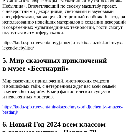
В Санкт-Петербурге открылся сказочный музей «Особняк-
Небылица». Впечатляющий по своему масштабу проект,
с невероятными декорациями, световыми и звуковыми
спецэффектами, занял целый старинный особняк. Благодаря
использованию новейших материалов в создании декораций
и современных мультимедийных технологий, гости смогут
окунуться в атмосферу сказки.
https://kuda-spb.ru/event/novyj-muzej-russkix-skazok-i-mirovyx-
legend-nebylitsa/
5. Мир сказочных приключений
в музее «Бестиарий»
Мир сказочных приключений, мистических существ
и волшебных тайн, с нетерпением ждет вас всей семьей
в музее «Бестиарий». В мир фантастических существ
и невероятных монстров.
https://kuda-spb.ru/event/mir-skazochnyx-prikljuchenij-v-muzee-
bestiarij/
6. Новый Год-2024 всем классом