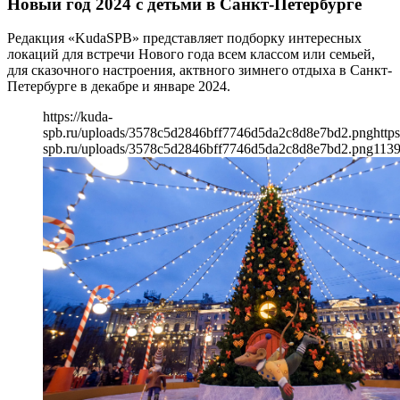
Новый год 2024 с детьми в Санкт-Петербурге
Редакция «KudaSPB» представляет подборку интересных
локаций для встречи Нового года всем классом или семьей,
для сказочного настроения, актвного зимнего отдыха в Санкт-
Петербурге в декабре и январе 2024.
https://kuda-
spb.ru/uploads/3578c5d2846bff7746d5da2c8d8e7bd2.png
https
spb.ru/uploads/3578c5d2846bff7746d5da2c8d8e7bd2.png
113