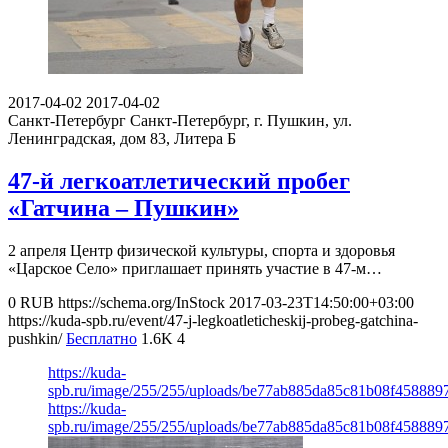
2017-04-02
2017-04-02
Санкт-Петербург
Санкт-Петербург, г. Пушкин, ул.
Ленинградская, дом 83, Литера Б
47-й легкоатлетический пробег
«Гатчина – Пушкин»
2 апреля Центр физической культуры, спорта и здоровья
«Царское Село» приглашает принять участие в 47-м…
0
RUB
https://schema.org/InStock
2017-03-23T14:50:00+03:00
https://kuda-spb.ru/event/47-j-legkoatleticheskij-probeg-gatchina-
pushkin/
Бесплатно
1.6K
4
https://kuda-
spb.ru/image/255/255/uploads/be77ab885da85c81b08f4588897
https://kuda-
spb.ru/image/255/255/uploads/be77ab885da85c81b08f4588897