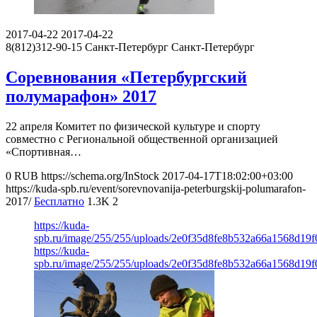
2017-04-22
2017-04-22
8(812)312-90-15
Санкт-Петербург
Санкт-Петербург
Соревнования «Петербургский
полумарафон» 2017
22 апреля Комитет по физической культуре и спорту
совместно с Региональной общественной организацией
«Спортивная…
0
RUB
https://schema.org/InStock
2017-04-17T18:02:00+03:00
https://kuda-spb.ru/event/sorevnovanija-peterburgskij-polumarafon-
2017/
Бесплатно
1.3K
2
https://kuda-
spb.ru/image/255/255/uploads/2e0f35d8fe8b532a66a1568d19f
https://kuda-
spb.ru/image/255/255/uploads/2e0f35d8fe8b532a66a1568d19f