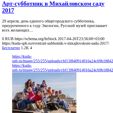
Арт-субботник в Михайловском саду
2017
29 апреля, день единого общегородского субботника,
приуроченного к году Экологии, Русский музей приглашает
всех желающих…
0
RUB
https://schema.org/InStock
2017-04-26T23:56:00+03:00
https://kuda-spb.ru/event/art-subbotnik-v-mixajlovskom-sadu-2017/
Бесплатно
1.2K
4
https://kuda-
spb.ru/image/255/255/uploads/cbf13f840914916a24c69b18842
https://kuda-
spb.ru/image/255/255/uploads/cbf13f840914916a24c69b18842