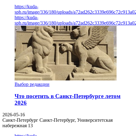
https://kuda-
spb.ru/image/336/180/uploads/a72ad262c3339e696c72c913a0
https://kuda-
spb.ru/image/336/180/uploads/a72ad262c3339e696c72c913a0
Выбор редакции
Что посетить в Санкт-Петербурге летом
2026
2026-05-16
Санкт-Петербург
Санкт-Петербург, Университетская
набережная 13
https://kuda-