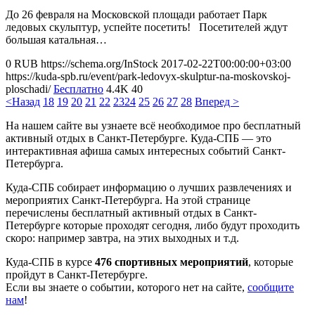
До 26 февраля на Московской площади работает Парк
ледовых скульптур, успейте посетить! Посетителей ждут
большая катальная…
0
RUB
https://schema.org/InStock
2017-02-22T00:00:00+03:00
https://kuda-spb.ru/event/park-ledovyx-skulptur-na-moskovskoj-
ploschadi/
Бесплатно
4.4K
40
<Назад
18
19
20
21
22
23
24
25
26
27
28
Вперед >
На нашем сайте вы узнаете всё необходимое про бесплатный
активный отдых в Санкт-Петербурге. Куда-СПБ — это
интерактивная афиша самых интересных событий Санкт-
Петербурга.
Куда-СПБ собирает информацию о лучших развлечениях и
мероприятих Санкт-Петербурга. На этой странице
перечислены бесплатный активный отдых в Санкт-
Петербурге которые проходят сегодня, либо будут проходить
скоро: например завтра, на этих выходных и т.д.
Куда-СПБ в курсе
476 спортивных мероприятий
, которые
пройдут в Санкт-Петербурге.
Если вы знаете о событии, которого нет на сайте,
сообщите
нам
!