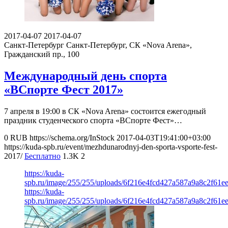
2017-04-07
2017-04-07
Санкт-Петербург
Санкт-Петербург, СК «Nova Arena»,
Гражданский пр., 100
Международный день спорта
«ВСпорте Фест 2017»
7 апреля в 19:00 в СК «Nova Arena» состоится ежегодный
праздник студенческого спорта «ВСпорте Фест»…
0
RUB
https://schema.org/InStock
2017-04-03T19:41:00+03:00
https://kuda-spb.ru/event/mezhdunarodnyj-den-sporta-vsporte-fest-
2017/
Бесплатно
1.3K
2
https://kuda-
spb.ru/image/255/255/uploads/6f216e4fcd427a587a9a8c2f61ee
https://kuda-
spb.ru/image/255/255/uploads/6f216e4fcd427a587a9a8c2f61ee