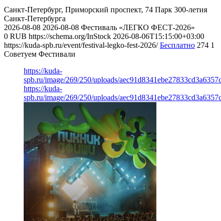
Санкт-Петербург, Приморский проспект, 74
Парк 300-летия
Санкт-Петербурга
2026-08-08
2026-08-08
Фестиваль «ЛЕГКО ФЕСТ-2026»
0
RUB
https://schema.org/InStock
2026-08-06T15:15:00+03:00
https://kuda-spb.ru/event/festival-legko-fest-2026/
Бесплатно
274
1
Советуем Фестивали
https://kuda-
spb.ru/image/269/250/uploads/aec91d8341ebe27833cd3a6357
https://kuda-
spb.ru/image/269/250/uploads/aec91d8341ebe27833cd3a6357