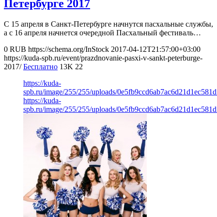
Петербурге 2017
С 15 апреля в Санкт-Петербурге начнутся пасхальные службы,
а с 16 апреля начнется очередной Пасхальный фестиваль…
0
RUB
https://schema.org/InStock
2017-04-12T21:57:00+03:00
https://kuda-spb.ru/event/prazdnovanie-pasxi-v-sankt-peterburge-
2017/
Бесплатно
13K
22
https://kuda-
spb.ru/image/255/255/uploads/0e5fb9ccd6ab7ac6d21d1ec581d
https://kuda-
spb.ru/image/255/255/uploads/0e5fb9ccd6ab7ac6d21d1ec581d