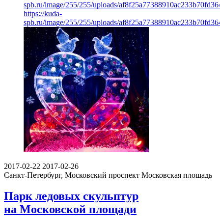
spb.ru/image/255/255/uploads/af8f25a77388910ac233b70fd36
https://kuda-
spb.ru/image/255/255/uploads/af8f25a77388910ac233b70fd36
2017-02-22
2017-02-26
Санкт-Петербург, Московский проспект
Московская площадь
Парк ледовых скульптур
на Московской площади