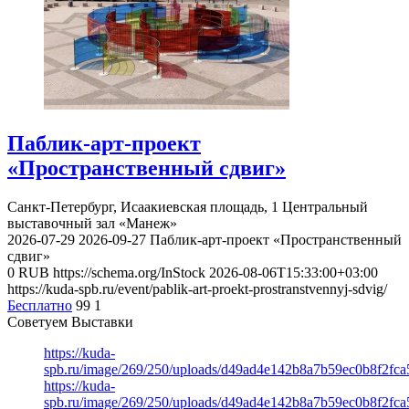
Паблик-арт-проект
«Пространственный сдвиг»
Санкт-Петербург, Исаакиевская площадь, 1
Центральный
выставочный зал «Манеж»
2026-07-29
2026-09-27
Паблик-арт-проект «Пространственный
сдвиг»
0
RUB
https://schema.org/InStock
2026-08-06T15:33:00+03:00
https://kuda-spb.ru/event/pablik-art-proekt-prostranstvennyj-sdvig/
Бесплатно
99
1
Советуем Выставки
https://kuda-
spb.ru/image/269/250/uploads/d49ad4e142b8a7b59ec0b8f2fc
https://kuda-
spb.ru/image/269/250/uploads/d49ad4e142b8a7b59ec0b8f2fc