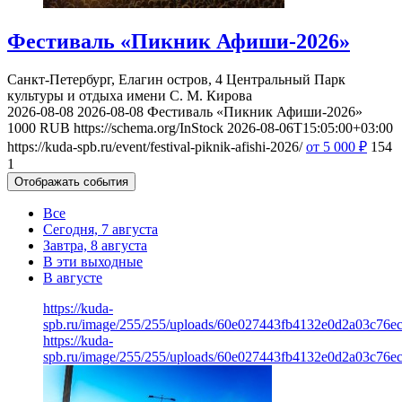
Фестиваль «Пикник Афиши-2026»
Санкт-Петербург, Елагин остров, 4
Центральный Парк
культуры и отдыха имени С. М. Кирова
2026-08-08
2026-08-08
Фестиваль «Пикник Афиши-2026»
1000
RUB
https://schema.org/InStock
2026-08-06T15:05:00+03:00
https://kuda-spb.ru/event/festival-piknik-afishi-2026/
от 5 000
₽
154
1
Отображать события
Все
Сегодня, 7 августа
Завтра, 8 августа
В эти выходные
В августе
https://kuda-
spb.ru/image/255/255/uploads/60e027443fb4132e0d2a03c76e
https://kuda-
spb.ru/image/255/255/uploads/60e027443fb4132e0d2a03c76e