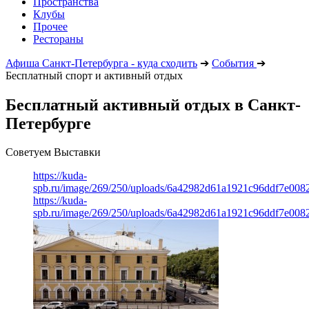
Пространства
Клубы
Прочее
Рестораны
Афиша Санкт-Петербурга - куда сходить
➔
События
➔
Бесплатный спорт и активный отдых
Бесплатный активный отдых в Санкт-
Петербурге
Советуем Выставки
https://kuda-
spb.ru/image/269/250/uploads/6a42982d61a1921c96ddf7e008
https://kuda-
spb.ru/image/269/250/uploads/6a42982d61a1921c96ddf7e008