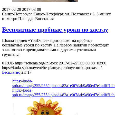
2017-02-28
2017-03-09
Санкт-Петербург
Санкт-Петербург, ул. Полтавская 3, 5 минут
от метро Площадь Восстания
Бесплатные пробные уроки по хастлу
Школа танцев «YouDance» приглашает на пробные
бесплатные уроки по хастлу. На первом занятии происходит
знакомство с преподавателями и другими учениками
группы…
0
RUB
https://schema.org/InStock
2017-02-27T00:00:00+03:00
https://kuda-spb.ru/event/besplatnye-probnye-uroki-po-xastlu/
Бесплатно
2K
17
https://kuda-
spb.ru/image/255/255/uploads/82a1e0f7dab9a90ed7e1adfff1ab
https://kuda-
spb.ru/image/255/255/uploads/82a1e0f7dab9a90ed7e1adfff1ab