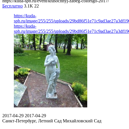
https://kuda-spb.ru/event/krasochnyj-zabeg-colorsgo-2017/
Бесплатно
3.1K
22
https://kuda-
spb.ru/image/255/255/uploads/29bd86f51e71c9ad3ae27a3df19
https://kuda-
spb.ru/image/255/255/uploads/29bd86f51e71c9ad3ae27a3df19
2017-04-29
2017-04-29
Санкт-Петербург, Летний Сад
Михайловский Сад