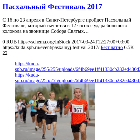
Пасхальный Фестиваль 2017
С 16 по 23 апреля в Санкт-Петербурге пройдет Пасхальный
Фестиваль, который начнется в 12 часов с удара большого
колокола на звоннице Собора Святых…
0
RUB
https://schema.org/InStock
2017-03-24T12:27:00+03:00
https://kuda-spb.ru/event/pasxalnyj-festival-2017/
Бесплатно
6.5K
22
https://kuda-
spb.ru/image/255/255/uploads/6f4b69ee1ff41330cb232ed430d
https://kuda-
spb.ru/image/255/255/uploads/6f4b69ee1ff41330cb232ed430d