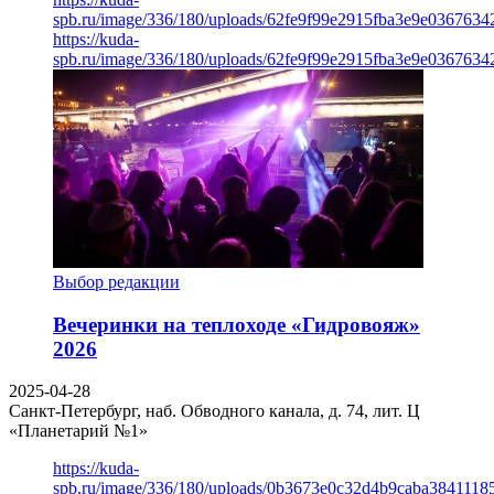
spb.ru/image/336/180/uploads/62fe9f99e2915fba3e9e03676342
https://kuda-
spb.ru/image/336/180/uploads/62fe9f99e2915fba3e9e03676342
Выбор редакции
Вечеринки на теплоходе «Гидровояж»
2026
2025-04-28
Санкт-Петербург, наб. Обводного канала, д. 74, лит. Ц
«Планетарий №1»
https://kuda-
spb.ru/image/336/180/uploads/0b3673e0c32d4b9caba3841118