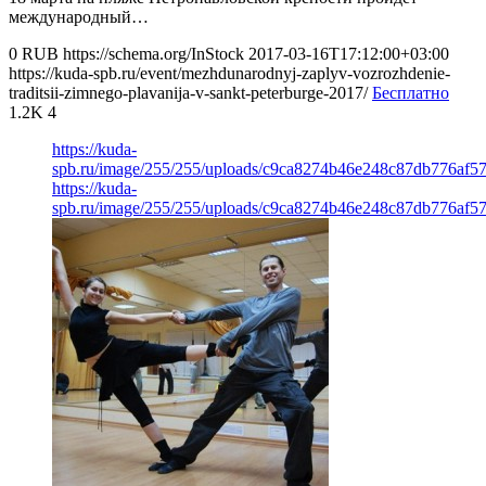
международный…
0
RUB
https://schema.org/InStock
2017-03-16T17:12:00+03:00
https://kuda-spb.ru/event/mezhdunarodnyj-zaplyv-vozrozhdenie-
traditsii-zimnego-plavanija-v-sankt-peterburge-2017/
Бесплатно
1.2K
4
https://kuda-
spb.ru/image/255/255/uploads/c9ca8274b46e248c87db776af5
https://kuda-
spb.ru/image/255/255/uploads/c9ca8274b46e248c87db776af5