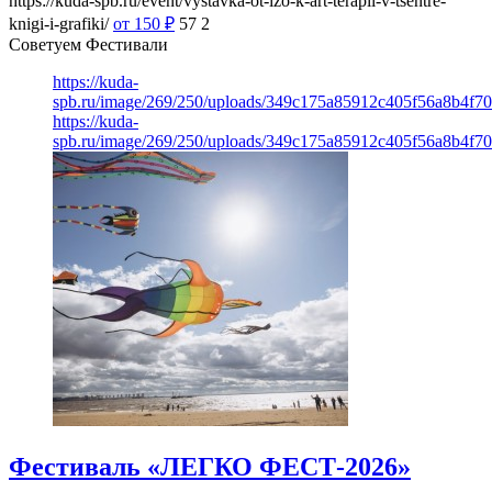
https://kuda-spb.ru/event/vystavka-ot-izo-k-art-terapii-v-tsentre-
knigi-i-grafiki/
от 150
₽
57
2
Советуем Фестивали
https://kuda-
spb.ru/image/269/250/uploads/349c175a85912c405f56a8b4f7
https://kuda-
spb.ru/image/269/250/uploads/349c175a85912c405f56a8b4f7
Фестиваль «ЛЕГКО ФЕСТ-2026»