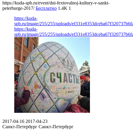
https://kuda-spb.ru/event/dni-fextovalnoj-kultury-v-sankt-
peterburge-2017/
Бесплатно
1.4K
1
https://kuda-
spb.ru/image/255/255/uploads/ef331e8353dceba67f320737b6f
https://kuda-
spb.ru/image/255/255/uploads/ef331e8353dceba67f320737b6f
2017-04-16
2017-04-23
Санкт-Петербург
Санкт-Петербург