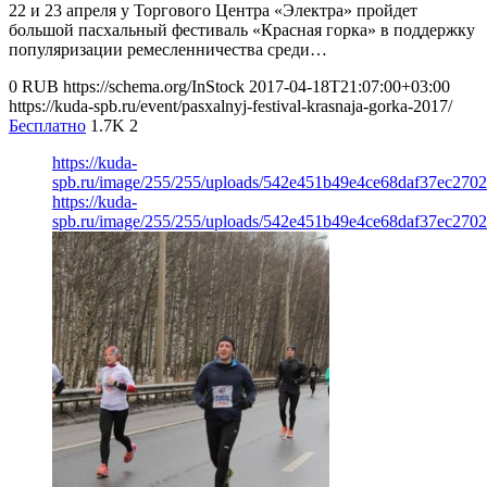
22 и 23 апреля у Торгового Центра «Электра» пройдет
большой пасхальный фестиваль «Красная горка» в поддержку
популяризации ремесленничества среди…
0
RUB
https://schema.org/InStock
2017-04-18T21:07:00+03:00
https://kuda-spb.ru/event/pasxalnyj-festival-krasnaja-gorka-2017/
Бесплатно
1.7K
2
https://kuda-
spb.ru/image/255/255/uploads/542e451b49e4ce68daf37ec2702
https://kuda-
spb.ru/image/255/255/uploads/542e451b49e4ce68daf37ec2702