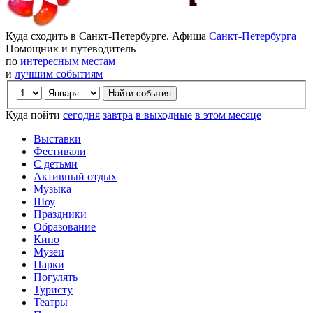
Куда сходить в Санкт-Петербурге. Афиша
Санкт-Петербурга
Помощник и путеводитель
по
интересным местам
и
лучшим событиям
Куда пойти
сегодня
завтра
в выходные
в этом месяце
Выставки
Фестивали
С детьми
Активный отдых
Музыка
Шоу
Праздники
Образование
Кино
Музеи
Парки
Погулять
Туристу
Театры