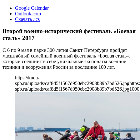
Google Calendar
Outlook.com
Скачать .ics
Второй военно-исторический фестиваль «Боевая
сталь» 2017
С 6 по 9 мая в парке 300-летия Санкт-Петербурга пройдет
масштабный семейный военный фестиваль «Боевая сталь»,
который соединит в себе уникальные экспонаты военной
техники и вооружения России за последние 100 лет.
https://kuda-
spb.ru/uploads/caf8d5f1567d950ebc2908b89b7bd526.jpg
https
spb.ru/uploads/caf8d5f1567d950ebc2908b89b7bd526.jpg
1000