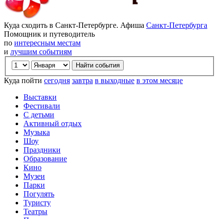
Куда сходить в Санкт-Петербурге. Афиша
Санкт-Петербурга
Помощник и путеводитель
по
интересным местам
и
лучшим событиям
Куда пойти
сегодня
завтра
в выходные
в этом месяце
Выставки
Фестивали
С детьми
Активный отдых
Музыка
Шоу
Праздники
Образование
Кино
Музеи
Парки
Погулять
Туристу
Театры