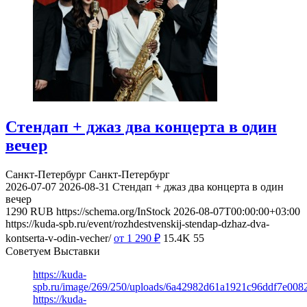
Стендап + джаз два концерта в один
вечер
Санкт-Петербург
Санкт-Петербург
2026-07-07
2026-08-31
Стендап + джаз два концерта в один
вечер
1290
RUB
https://schema.org/InStock
2026-08-07T00:00:00+03:00
https://kuda-spb.ru/event/rozhdestvenskij-stendap-dzhaz-dva-
kontserta-v-odin-vecher/
от 1 290
₽
15.4K
55
Советуем Выставки
https://kuda-
spb.ru/image/269/250/uploads/6a42982d61a1921c96ddf7e008
https://kuda-