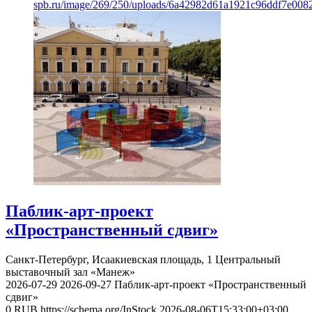
spb.ru/image/269/250/uploads/6a42982d61a1921c96ddf7e008
Паблик-арт-проект
«Пространственный сдвиг»
Санкт-Петербург, Исаакиевская площадь, 1
Центральный
выставочный зал «Манеж»
2026-07-29
2026-09-27
Паблик-арт-проект «Пространственный
сдвиг»
0
RUB
https://schema.org/InStock
2026-08-06T15:33:00+03:00