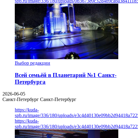
spb.ru/image/336/180/uploads/0b3673e0c32d4b9caba3841118
Выбор редакции
Всей семьёй в Планетарий №1 Санкт-
Петербурга
2026-06-05
Санкт-Петербург
Санкт-Петербург
https://kuda-
spb.ru/image/336/180/uploads/e3c4d40130e09bb2d94418a722
https://kuda-
spb.ru/image/336/180/uploads/e3c4d40130e09bb2d94418a722