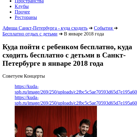
Пространства
Клубы
Прочее
Рестораны
Афиша Санкт-Петербурга - куда сходить
➔
События
➔
Бесплатно отдых с детьми
➔
В январе 2018 года
Куда пойти с ребенком бесплатно, куда
сходить бесплатно с детьми в Санкт-
Петербурге в январе 2018 года
Советуем Концерты
https://kuda-
spb.ru/image/269/250/uploads/c2fbc5c5ae70593d65d7e195a6
https://kuda-
spb.ru/image/269/250/uploads/c2fbc5c5ae70593d65d7e195a6