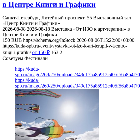
в Центре Книги и Графики
Санкт-Петербург, Литейный проспект, 55
Выставочный зал
«Центр Книги и Графики»
2026-08-08
2026-08-18
Выставка «От ИЗО к арт-терапии» в
Центре Книги и Графики
150
RUB
https://schema.org/InStock
2026-08-06T15:22:00+03:00
https://kuda-spb.ru/event/vystavka-ot-izo-k-art-terapii-v-tsentre-
knigi-i-grafiki/
от 150
₽
163
2
Советуем Фестивали
https://kuda-
spb.ru/image/269/250/uploads/349c175a85912c405f56a8b4f7
https://kuda-
spb.ru/image/269/250/uploads/349c175a85912c405f56a8b4f7