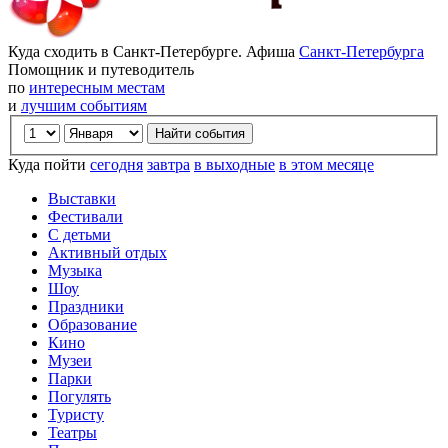
Куда сходить в Санкт-Петербурге. Афиша
Санкт-Петербурга
Помощник и путеводитель
по
интересным местам
и
лучшим событиям
Куда пойти
сегодня
завтра
в выходные
в этом месяце
Выставки
Фестивали
С детьми
Активный отдых
Музыка
Шоу
Праздники
Образование
Кино
Музеи
Парки
Погулять
Туристу
Театры