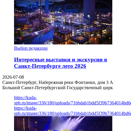
Выбор редакции
Интересные выставки и экскурсии в
Санкт-Петербурге лето 2026
2026-07-08
Санкт-Петербург, Набережная реки Фонтанки, дом 3 А
Большой Санкт-Петербургский Государственный цирк
https://kuda-
spb.ru/image/336/180/uploads/71bbdab1bdd5f39b7364014bd6
https://kuda-
spb.ru/image/336/180/uploads/71bbdab1bdd5f39b7364014bd6