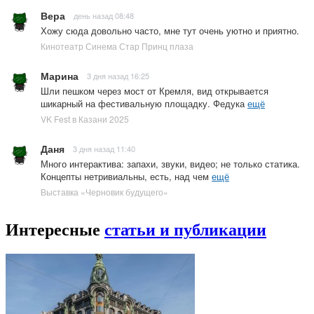
Вера
день назад 08:48
Хожу сюда довольно часто, мне тут очень уютно и приятно.
Кинотеатр Синема Стар Принц плаза
Марина
3 дня назад 16:25
Шли пешком через мост от Кремля, вид открывается
шикарный на фестивальную площадку. Федука
ещё
VK Fest в Казани 2025
Даня
3 дня назад 11:40
Много интерактива: запахи, звуки, видео; не только статика.
Концепты нетривиальны, есть, над чем
ещё
Выставка «Черновик будущего»
Интересные
статьи и публикации