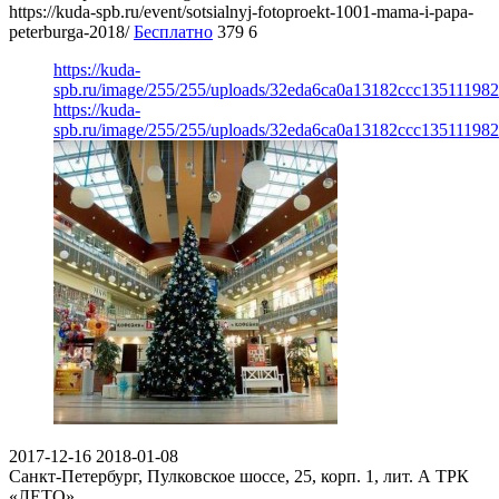
https://kuda-spb.ru/event/sotsialnyj-fotoproekt-1001-mama-i-papa-
peterburga-2018/
Бесплатно
379
6
https://kuda-
spb.ru/image/255/255/uploads/32eda6ca0a13182ccc135111982
https://kuda-
spb.ru/image/255/255/uploads/32eda6ca0a13182ccc135111982
2017-12-16
2018-01-08
Санкт-Петербург, Пулковское шоссе, 25, корп. 1, лит. А
ТРК
«ЛЕТО»