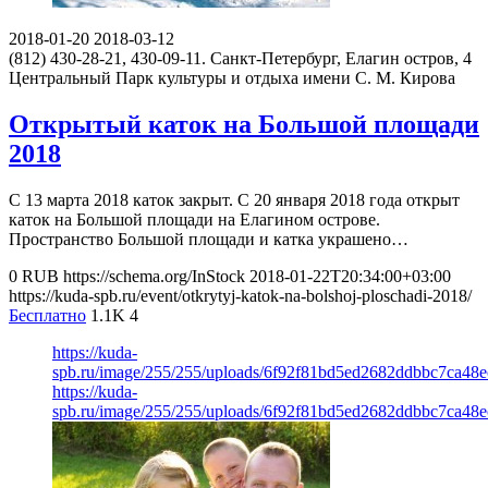
2018-01-20
2018-03-12
(812) 430-28-21, 430-09-11.
Санкт-Петербург, Елагин остров, 4
Центральный Парк культуры и отдыха имени С. М. Кирова
Открытый каток на Большой площади
2018
С 13 марта 2018 каток закрыт. С 20 января 2018 года открыт
каток на Большой площади на Елагином острове.
Пространство Большой площади и катка украшено…
0
RUB
https://schema.org/InStock
2018-01-22T20:34:00+03:00
https://kuda-spb.ru/event/otkrytyj-katok-na-bolshoj-ploschadi-2018/
Бесплатно
1.1K
4
https://kuda-
spb.ru/image/255/255/uploads/6f92f81bd5ed2682ddbbc7ca48
https://kuda-
spb.ru/image/255/255/uploads/6f92f81bd5ed2682ddbbc7ca48