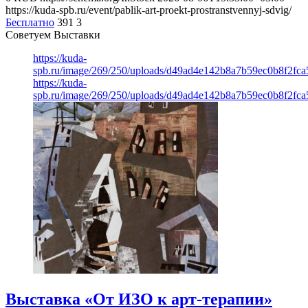
https://kuda-spb.ru/event/pablik-art-proekt-prostranstvennyj-sdvig/
Бесплатно
391
3
Советуем Выставки
https://kuda-
spb.ru/image/269/250/uploads/d49ad4e142b8a7b59ec0b8f2fc
https://kuda-
spb.ru/image/269/250/uploads/d49ad4e142b8a7b59ec0b8f2fc
Выставка «От ИЗО к арт-терапии»