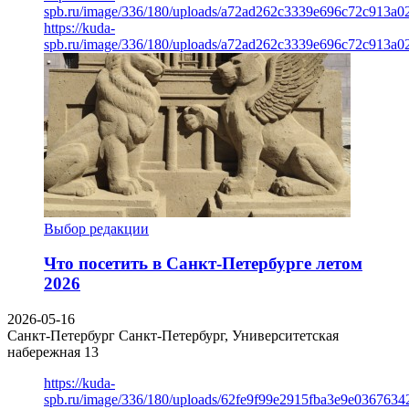
spb.ru/image/336/180/uploads/a72ad262c3339e696c72c913a0
https://kuda-
spb.ru/image/336/180/uploads/a72ad262c3339e696c72c913a0
Выбор редакции
Что посетить в Санкт-Петербурге летом
2026
2026-05-16
Санкт-Петербург
Санкт-Петербург, Университетская
набережная 13
https://kuda-
spb.ru/image/336/180/uploads/62fe9f99e2915fba3e9e03676342