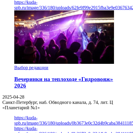
https://kuda-
spb.ru/image/336/180/uploads/62fe9f99e2915fba3e9e03676342
Выбор редакции
Вечеринки на теплоходе «Гидровояж»
2026
2025-04-28
Санкт-Петербург, наб. Обводного канала, д. 74, лит. Ц
«Планетарий №1»
https://kuda-
spb.ru/image/336/180/uploads/0b3673e0c32d4b9caba3841118
https://kuda-