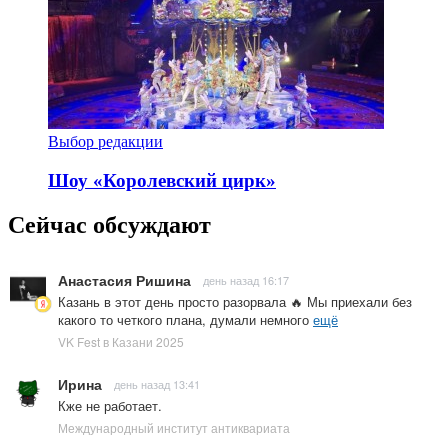
Выбор редакции
Шоу «Королевский цирк»
Сейчас обсуждают
Анастасия Ришина
день назад 16:17
Казань в этот день просто разорвала 🔥 Мы приехали без
какого то четкого плана, думали немного
ещё
VK Fest в Казани 2025
Ирина
день назад 13:41
Кже не работает.
Международный институт антиквариата