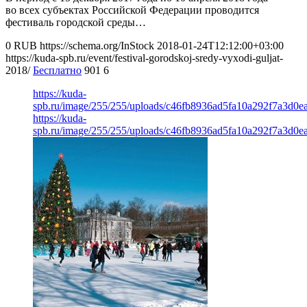
во всех субъектах Российской Федерации проводится
фестиваль городской среды…
0
RUB
https://schema.org/InStock
2018-01-24T12:12:00+03:00
https://kuda-spb.ru/event/festival-gorodskoj-sredy-vyxodi-guljat-
2018/
Бесплатно
901
6
https://kuda-
spb.ru/image/255/255/uploads/c46fb8936ad5fa10a292f7a3d0e
https://kuda-
spb.ru/image/255/255/uploads/c46fb8936ad5fa10a292f7a3d0e