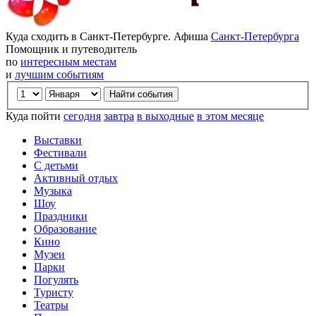
Куда сходить в Санкт-Петербурге. Афиша
Санкт-Петербурга
Помощник и путеводитель
по
интересным местам
и
лучшим событиям
Куда пойти
сегодня
завтра
в выходные
в этом месяце
Выставки
Фестивали
С детьми
Активный отдых
Музыка
Шоу
Праздники
Образование
Кино
Музеи
Парки
Погулять
Туристу
Театры