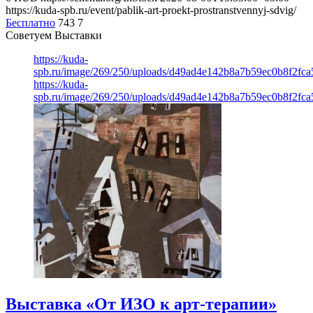
https://kuda-spb.ru/event/pablik-art-proekt-prostranstvennyj-sdvig/
Бесплатно
743
7
Советуем Выставки
https://kuda-
spb.ru/image/269/250/uploads/d49ad4e142b8a7b59ec0b8f2fc
https://kuda-
spb.ru/image/269/250/uploads/d49ad4e142b8a7b59ec0b8f2fc
Выставка «От ИЗО к арт-терапии»