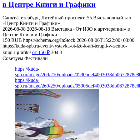
в Центре Книги и Графики
Санкт-Петербург, Литейный проспект, 55
Выставочный зал
«Центр Книги и Графики»
2026-08-08
2026-08-18
Выставка «От ИЗО к арт-терапии» в
Центре Книги и Графики
150
RUB
https://schema.org/InStock
2026-08-06T15:22:00+03:00
https://kuda-spb.ru/event/vystavka-ot-izo-k-art-terapii-v-tsentre-
knigi-i-grafiki/
от 150
₽
304
3
Советуем Фестивали
https://kuda-
spb.ru/image/269/250/uploads/05905def4003038db0672878e8
https://kuda-
spb.ru/image/269/250/uploads/05905def4003038db0672878e8