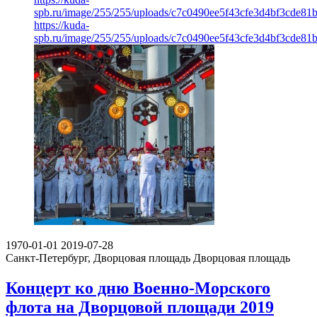
spb.ru/image/255/255/uploads/c7c0490ee5f43cfe3d4bf3cde81b
https://kuda-
spb.ru/image/255/255/uploads/c7c0490ee5f43cfe3d4bf3cde81b
1970-01-01
2019-07-28
Санкт-Петербург, Дворцовая площадь
Дворцовая площадь
Концерт ко дню Военно-Морского
флота на Дворцовой площади 2019