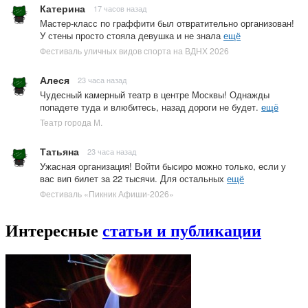
Катерина
17 часов назад
Мастер-класс по граффити был отвратительно организован!
У стены просто стояла девушка и не знала
ещё
Фестиваль уличных видов спорта на ВДНХ 2026
Алеся
23 часа назад
Чудесный камерный театр в центре Москвы! Однажды
попадете туда и влюбитесь, назад дороги не будет.
ещё
Театр города М.
Татьяна
23 часа назад
Ужасная организация! Войти бысиро можно только, если у
вас вип билет за 22 тысячи. Для остальных
ещё
Фестиваль «Пикник Афиши-2026»
Интересные
статьи и публикации