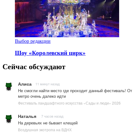
Выбор редакции
Шоу «Королевский цирк»
Сейчас обсуждают
Алиса
11 минут назад
Не смогли найти место где проходит данный фестиваль! От
метро очень далеко идти
Фестиваль ландшафтного искусства «Сады и люди» 2026
Наталья
7 часов назад
На деревьях не бывает клещей
Воздушная экотропа на ВДНХ