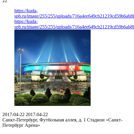
22
https://kuda-
spb.ru/image/255/255/uploads/716a4ee649cb21219cd59b6ab8f
https://kuda-
spb.ru/image/255/255/uploads/716a4ee649cb21219cd59b6ab8f
2017-04-22
2017-04-22
Санкт-Петербург, Футбольная аллея, д. 1
Стадион «Санкт-
Петербург Арена»