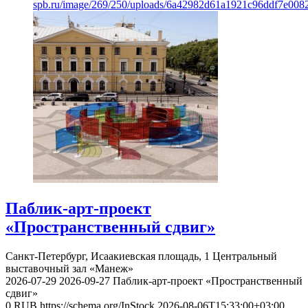
spb.ru/image/269/250/uploads/6a42982d61a1921c96ddf7e008
Паблик-арт-проект
«Пространственный сдвиг»
Санкт-Петербург, Исаакиевская площадь, 1
Центральный
выставочный зал «Манеж»
2026-07-29
2026-09-27
Паблик-арт-проект «Пространственный
сдвиг»
0
RUB
https://schema.org/InStock
2026-08-06T15:33:00+03:00