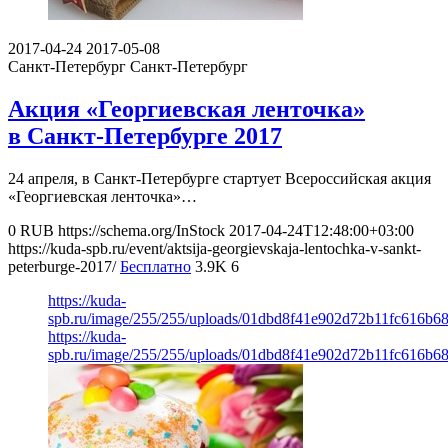
2017-04-24
2017-05-08
Санкт-Петербург
Санкт-Петербург
Акция «Георгиевская ленточка»
в Санкт-Петербурге 2017
24 апреля, в Санкт-Петербурге стартует Всероссийская акция
«Георгиевская ленточка»…
0
RUB
https://schema.org/InStock
2017-04-24T12:48:00+03:00
https://kuda-spb.ru/event/aktsija-georgievskaja-lentochka-v-sankt-
peterburge-2017/
Бесплатно
3.9K
6
https://kuda-
spb.ru/image/255/255/uploads/01dbd8f41e902d72b11fc616b68
https://kuda-
spb.ru/image/255/255/uploads/01dbd8f41e902d72b11fc616b68