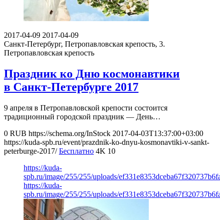
2017-04-09
2017-04-09
Санкт-Петербург, Петропавловская крепость, 3.
Петропавловская крепость
Праздник ко Дню космонавтики
в Санкт-Петербурге 2017
9 апреля в Петропавловской крепости состоится
традиционный городской праздник — День…
0
RUB
https://schema.org/InStock
2017-04-03T13:37:00+03:00
https://kuda-spb.ru/event/prazdnik-ko-dnyu-kosmonavtiki-v-sankt-
peterburge-2017/
Бесплатно
4K
10
https://kuda-
spb.ru/image/255/255/uploads/ef331e8353dceba67f320737b6f
https://kuda-
spb.ru/image/255/255/uploads/ef331e8353dceba67f320737b6f