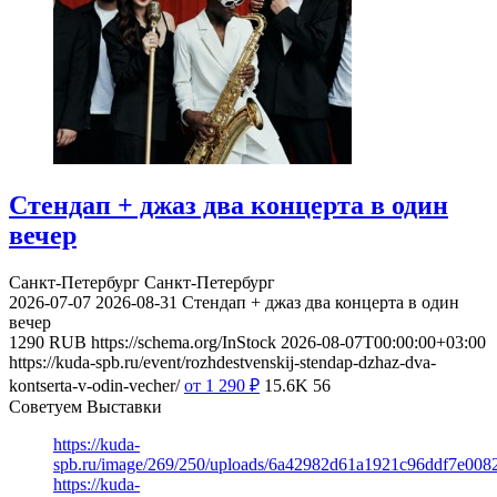
Стендап + джаз два концерта в один
вечер
Санкт-Петербург
Санкт-Петербург
2026-07-07
2026-08-31
Стендап + джаз два концерта в один
вечер
1290
RUB
https://schema.org/InStock
2026-08-07T00:00:00+03:00
https://kuda-spb.ru/event/rozhdestvenskij-stendap-dzhaz-dva-
kontserta-v-odin-vecher/
от 1 290
₽
15.6K
56
Советуем Выставки
https://kuda-
spb.ru/image/269/250/uploads/6a42982d61a1921c96ddf7e008
https://kuda-