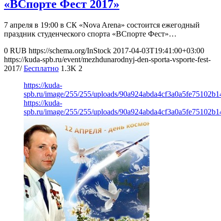
«ВСпорте Фест 2017»
7 апреля в 19:00 в СК «Nova Arena» состоится ежегодный
праздник студенческого спорта «ВСпорте Фест»…
0
RUB
https://schema.org/InStock
2017-04-03T19:41:00+03:00
https://kuda-spb.ru/event/mezhdunarodnyj-den-sporta-vsporte-fest-
2017/
Бесплатно
1.3K
2
https://kuda-
spb.ru/image/255/255/uploads/90a924abda4cf3a0a5fe75102b14
https://kuda-
spb.ru/image/255/255/uploads/90a924abda4cf3a0a5fe75102b14