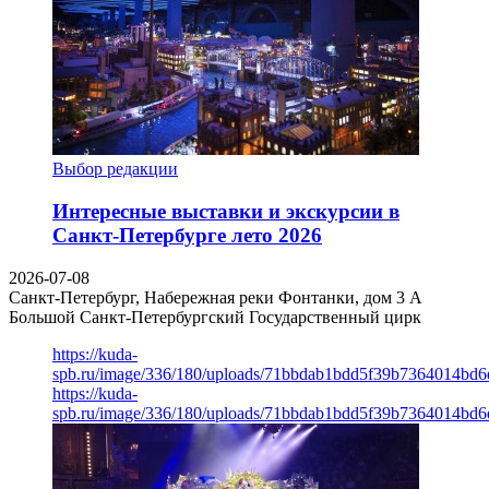
Выбор редакции
Интересные выставки и экскурсии в
Санкт-Петербурге лето 2026
2026-07-08
Санкт-Петербург, Набережная реки Фонтанки, дом 3 А
Большой Санкт-Петербургский Государственный цирк
https://kuda-
spb.ru/image/336/180/uploads/71bbdab1bdd5f39b7364014bd6
https://kuda-
spb.ru/image/336/180/uploads/71bbdab1bdd5f39b7364014bd6