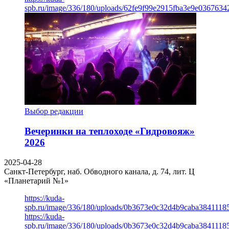
spb.ru/image/336/180/uploads/62fe9f99e2915fba3e9e03676342
Выбор редакции
Вечеринки на теплоходе «Гидровояж»
2026
2025-04-28
Санкт-Петербург, наб. Обводного канала, д. 74, лит. Ц
«Планетарий №1»
https://kuda-
spb.ru/image/336/180/uploads/0b3673e0c32d4b9caba3841118
https://kuda-
spb.ru/image/336/180/uploads/0b3673e0c32d4b9caba3841118