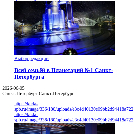
Выбор редакции
Всей семьёй в Планетарий №1 Санкт-
Петербурга
2026-06-05
Санкт-Петербург
Санкт-Петербург
https://kuda-
spb.ru/image/336/180/uploads/e3c4d40130e09bb2d94418a722
https://kuda-
spb.ru/image/336/180/uploads/e3c4d40130e09bb2d94418a722