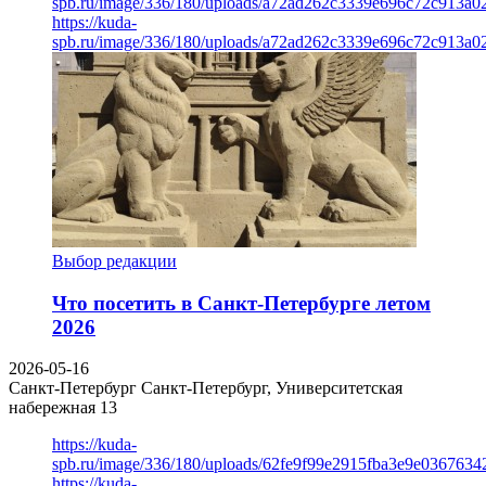
spb.ru/image/336/180/uploads/a72ad262c3339e696c72c913a0
https://kuda-
spb.ru/image/336/180/uploads/a72ad262c3339e696c72c913a0
Выбор редакции
Что посетить в Санкт-Петербурге летом
2026
2026-05-16
Санкт-Петербург
Санкт-Петербург, Университетская
набережная 13
https://kuda-
spb.ru/image/336/180/uploads/62fe9f99e2915fba3e9e03676342
https://kuda-