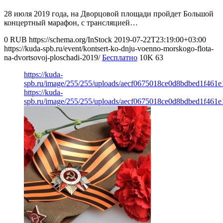
28 июля 2019 года, на Дворцовой площади пройдет Большой
концертный марафон, с трансляцией…
0
RUB
https://schema.org/InStock
2019-07-22T23:19:00+03:00
https://kuda-spb.ru/event/kontsert-ko-dnju-voenno-morskogo-flota-
na-dvortsovoj-ploschadi-2019/
Бесплатно
10K
63
https://kuda-
spb.ru/image/255/255/uploads/aecf0675018ce0d8bdbed1f461e
https://kuda-
spb.ru/image/255/255/uploads/aecf0675018ce0d8bdbed1f461e