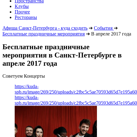
Пространства
Клубы
Прочее
Рестораны
Афиша Санкт-Петербурга - куда сходить
➔
События
➔
Бесплатные праздничные мероприятия
➔
В апреле 2017 года
Бесплатные праздничные
мероприятия в Санкт-Петербурге в
апреле 2017 года
Советуем Концерты
https://kuda-
spb.ru/image/269/250/uploads/c2fbc5c5ae70593d65d7e195a6
https://kuda-
spb.ru/image/269/250/uploads/c2fbc5c5ae70593d65d7e195a6