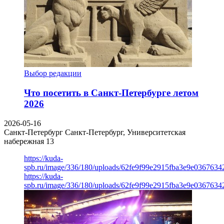
Выбор редакции
Что посетить в Санкт-Петербурге летом
2026
2026-05-16
Санкт-Петербург
Санкт-Петербург, Университетская
набережная 13
https://kuda-
spb.ru/image/336/180/uploads/62fe9f99e2915fba3e9e03676342
https://kuda-
spb.ru/image/336/180/uploads/62fe9f99e2915fba3e9e03676342