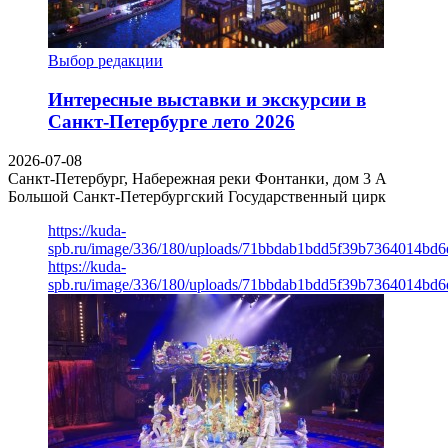
Выбор редакции
Интересные выставки и экскурсии в
Санкт-Петербурге лето 2026
2026-07-08
Санкт-Петербург, Набережная реки Фонтанки, дом 3 А
Большой Санкт-Петербургский Государственный цирк
https://kuda-
spb.ru/image/336/180/uploads/71bbdab1bdd5f39b7364014bd6
https://kuda-
spb.ru/image/336/180/uploads/71bbdab1bdd5f39b7364014bd6