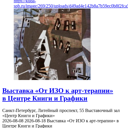
https://kuda-
spb.ru/image/269/250/uploads/d49ad4e142b8a7b59ec0b8f2fc
Выставка «От ИЗО к арт-терапии»
в Центре Книги и Графики
Санкт-Петербург, Литейный проспект, 55
Выставочный зал
«Центр Книги и Графики»
2026-08-08
2026-08-18
Выставка «От ИЗО к арт-терапии» в
Центре Книги и Графики