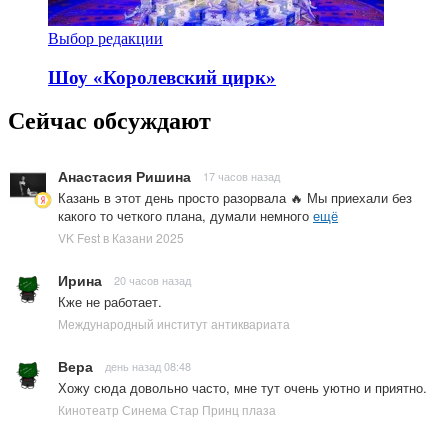
Выбор редакции
Шоу «Королевский цирк»
Сейчас обсуждают
Анастасия Ришина
17 часов назад
Казань в этот день просто разорвала 🔥 Мы приехали без
какого то четкого плана, думали немного
ещё
VK Fest в Казани 2025
Ирина
20 часов назад
Кже не работает.
Международный институт антиквариата
Вера
день назад 08:48
Хожу сюда довольно часто, мне тут очень уютно и приятно.
Кинотеатр Синема Стар Принц плаза