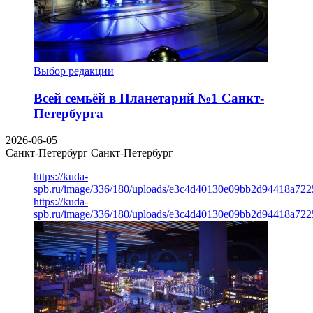
Выбор редакции
Всей семьёй в Планетарий №1 Санкт-
Петербурга
2026-06-05
Санкт-Петербург
Санкт-Петербург
https://kuda-
spb.ru/image/336/180/uploads/e3c4d40130e09bb2d94418a722
https://kuda-
spb.ru/image/336/180/uploads/e3c4d40130e09bb2d94418a722