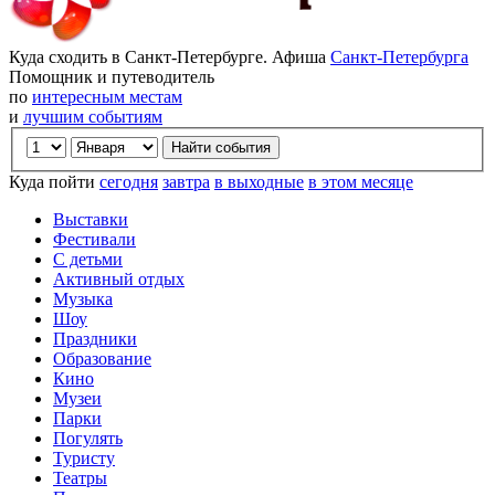
Куда сходить в Санкт-Петербурге. Афиша
Санкт-Петербурга
Помощник и путеводитель
по
интересным местам
и
лучшим событиям
Куда пойти
сегодня
завтра
в выходные
в этом месяце
Выставки
Фестивали
С детьми
Активный отдых
Музыка
Шоу
Праздники
Образование
Кино
Музеи
Парки
Погулять
Туристу
Театры