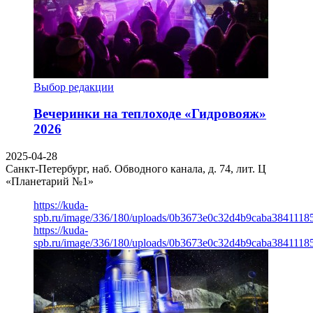
Выбор редакции
Вечеринки на теплоходе «Гидровояж»
2026
2025-04-28
Санкт-Петербург, наб. Обводного канала, д. 74, лит. Ц
«Планетарий №1»
https://kuda-
spb.ru/image/336/180/uploads/0b3673e0c32d4b9caba3841118
https://kuda-
spb.ru/image/336/180/uploads/0b3673e0c32d4b9caba3841118