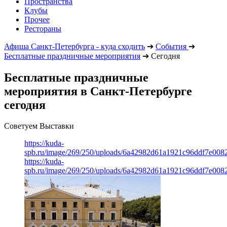
Пространства
Клубы
Прочее
Рестораны
Афиша Санкт-Петербурга - куда сходить
➔
События
➔
Бесплатные праздничные мероприятия
➔
Сегодня
Бесплатные праздничные
мероприятия в Санкт-Петербурге
сегодня
Советуем Выставки
https://kuda-
spb.ru/image/269/250/uploads/6a42982d61a1921c96ddf7e008
https://kuda-
spb.ru/image/269/250/uploads/6a42982d61a1921c96ddf7e008