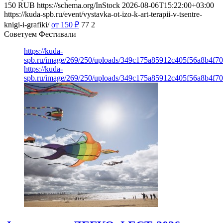
150
RUB
https://schema.org/InStock
2026-08-06T15:22:00+03:00
https://kuda-spb.ru/event/vystavka-ot-izo-k-art-terapii-v-tsentre-
knigi-i-grafiki/
от 150
₽
77
2
Советуем Фестивали
https://kuda-
spb.ru/image/269/250/uploads/349c175a85912c405f56a8b4f7
https://kuda-
spb.ru/image/269/250/uploads/349c175a85912c405f56a8b4f7