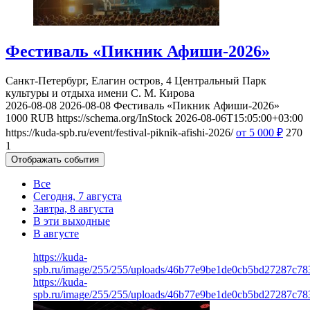
Фестиваль «Пикник Афиши-2026»
Санкт-Петербург, Елагин остров, 4
Центральный Парк
культуры и отдыха имени С. М. Кирова
2026-08-08
2026-08-08
Фестиваль «Пикник Афиши-2026»
1000
RUB
https://schema.org/InStock
2026-08-06T15:05:00+03:00
https://kuda-spb.ru/event/festival-piknik-afishi-2026/
от 5 000
₽
270
1
Отображать события
Все
Сегодня, 7 августа
Завтра, 8 августа
В эти выходные
В августе
https://kuda-
spb.ru/image/255/255/uploads/46b77e9be1de0cb5bd27287c78
https://kuda-
spb.ru/image/255/255/uploads/46b77e9be1de0cb5bd27287c78