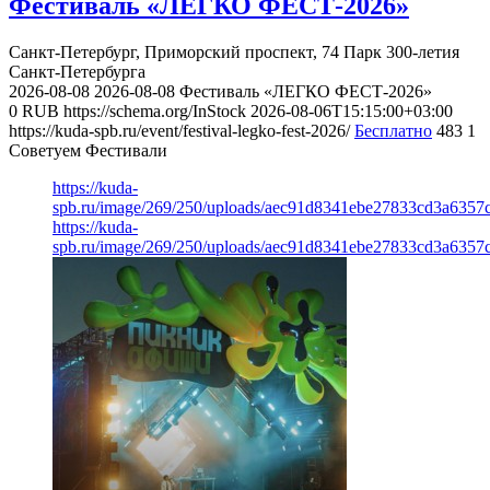
Фестиваль «ЛЕГКО ФЕСТ-2026»
Санкт-Петербург, Приморский проспект, 74
Парк 300-летия
Санкт-Петербурга
2026-08-08
2026-08-08
Фестиваль «ЛЕГКО ФЕСТ-2026»
0
RUB
https://schema.org/InStock
2026-08-06T15:15:00+03:00
https://kuda-spb.ru/event/festival-legko-fest-2026/
Бесплатно
483
1
Советуем Фестивали
https://kuda-
spb.ru/image/269/250/uploads/aec91d8341ebe27833cd3a6357
https://kuda-
spb.ru/image/269/250/uploads/aec91d8341ebe27833cd3a6357