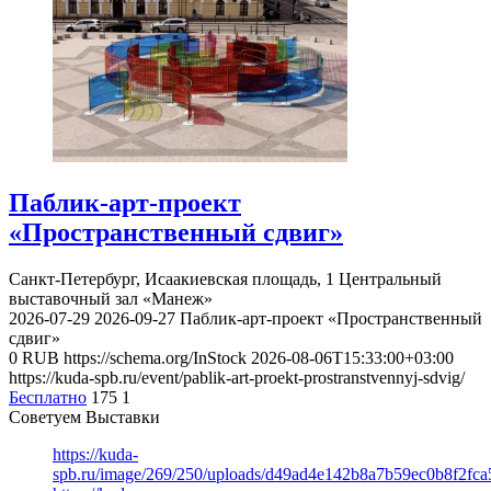
Паблик-арт-проект
«Пространственный сдвиг»
Санкт-Петербург, Исаакиевская площадь, 1
Центральный
выставочный зал «Манеж»
2026-07-29
2026-09-27
Паблик-арт-проект «Пространственный
сдвиг»
0
RUB
https://schema.org/InStock
2026-08-06T15:33:00+03:00
https://kuda-spb.ru/event/pablik-art-proekt-prostranstvennyj-sdvig/
Бесплатно
175
1
Советуем Выставки
https://kuda-
spb.ru/image/269/250/uploads/d49ad4e142b8a7b59ec0b8f2fc