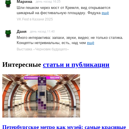
Марина
день назад 16:25
Шли пешком через мост от Кремля, вид открывается
шикарный на фестивальную площадку. Федука
ещё
VK Fest в Казани 2025
Даня
день назад 11:40
Много интерактива: запахи, звуки, видео; не только статика.
Концепты нетривиальны, есть, над чем
ещё
Выставка «Черновик будущего»
Интересные
статьи и публикации
Петербургское метро как музей: самые красивые