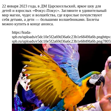
22 января 2023 года, в ДМ Царскосельский, яркое шоу для
детей и взрослых «Фокус-Покус». Загляните в удивительный
мир магии, чудес и волшебства, где взрослые почувствуют
себя детьми, а дети — большими волшебниками. Билеты
можно купить в конце анонса.
https://kuda-
spb.ru/uploads/e5dc10e5f2a69d36a6c23b1e6849fa6b.png
https
spb.ru/uploads/e5dc10e5f2a69d36a6c23b1e6849fa6b.png
780
5