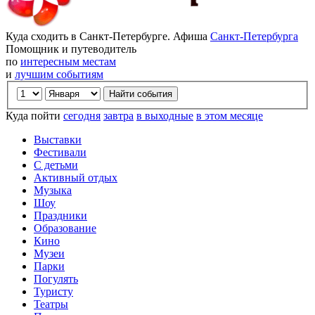
Куда сходить в Санкт-Петербурге. Афиша
Санкт-Петербурга
Помощник и путеводитель
по
интересным местам
и
лучшим событиям
Куда пойти
сегодня
завтра
в выходные
в этом месяце
Выставки
Фестивали
С детьми
Активный отдых
Музыка
Шоу
Праздники
Образование
Кино
Музеи
Парки
Погулять
Туристу
Театры