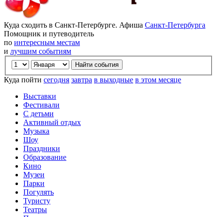
Куда сходить в Санкт-Петербурге. Афиша
Санкт-Петербурга
Помощник и путеводитель
по
интересным местам
и
лучшим событиям
Куда пойти
сегодня
завтра
в выходные
в этом месяце
Выставки
Фестивали
С детьми
Активный отдых
Музыка
Шоу
Праздники
Образование
Кино
Музеи
Парки
Погулять
Туристу
Театры