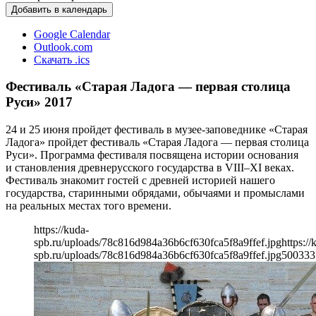
Добавить в календарь
Google Calendar
Outlook.com
Скачать .ics
Фестиваль «Старая Ладога — первая столица
Руси» 2017
24 и 25 июня пройдет фестиваль в музее-заповеднике «Старая
Ладога» пройдет фестиваль «Старая Ладога — первая столица
Руси». Программа фестиваля посвящена истории основания
и становления древнерусского государства в VIII–XI веках.
Фестиваль знакомит гостей с древней историей нашего
государства, старинными обрядами, обычаями и промыслами
на реальных местах того времени.
https://kuda-
spb.ru/uploads/78c816d984a36b6cf630fca5f8a9ffef.jpg
https://
spb.ru/uploads/78c816d984a36b6cf630fca5f8a9ffef.jpg
500
333