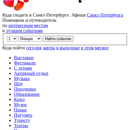
Куда сходить в Санкт-Петербурге. Афиша
Санкт-Петербурга
Помощник и путеводитель
по
интересным местам
и
лучшим событиям
Куда пойти
сегодня
завтра
в выходные
в этом месяце
Выставки
Фестивали
С детьми
Активный отдых
Музыка
Шоу
Праздники
Образование
Кино
Музеи
Парки
Погулять
Туристу
Театры