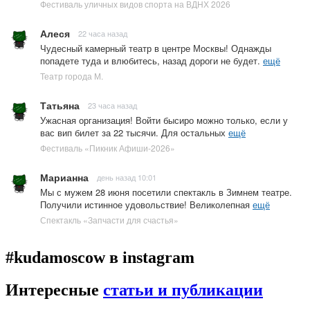
Фестиваль уличных видов спорта на ВДНХ 2026
Алеся
22 часа назад
Чудесный камерный театр в центре Москвы! Однажды
попадете туда и влюбитесь, назад дороги не будет.
ещё
Театр города М.
Татьяна
23 часа назад
Ужасная организация! Войти бысиро можно только, если у
вас вип билет за 22 тысячи. Для остальных
ещё
Фестиваль «Пикник Афиши-2026»
Марианна
день назад 10:01
Мы с мужем 28 июня посетили спектакль в Зимнем театре.
Получили истинное удовольствие! Великолепная
ещё
Спектакль «Запчасти для счастья»
#kudamoscow в instagram
Интересные
статьи и публикации