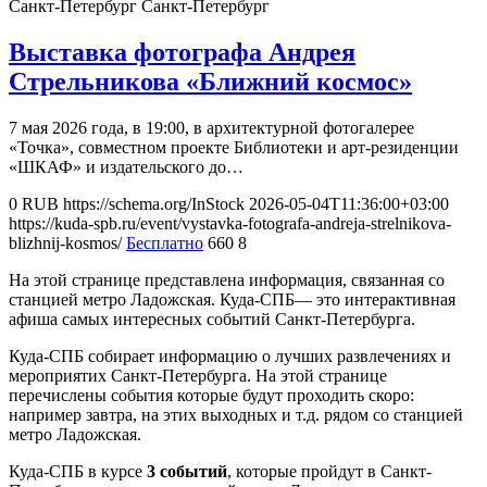
Санкт-Петербург
Санкт-Петербург
Выставка фотографа Андрея
Стрельникова «Ближний космос»
7 мая 2026 года, в 19:00, в архитектурной фотогалерее
«Точка», совместном проекте Библиотеки и арт-резиденции
«ШКАФ» и издательского до…
0
RUB
https://schema.org/InStock
2026-05-04T11:36:00+03:00
https://kuda-spb.ru/event/vystavka-fotografa-andreja-strelnikova-
blizhnij-kosmos/
Бесплатно
660
8
На этой странице представлена информация, связанная со
станцией метро Ладожская. Куда-СПБ— это интерактивная
афиша самых интересных событий Санкт-Петербурга.
Куда-СПБ собирает информацию о лучших развлечениях и
мероприятих Санкт-Петербурга. На этой странице
перечислены события которые будут проходить скоро:
например завтра, на этих выходных и т.д. рядом со станцией
метро Ладожская.
Куда-СПБ в курсе
3 событий
, которые пройдут в Санкт-