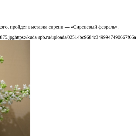
икого, пройдет выставка сирени — «Сиреневый февраль».
875.jpg
https://kuda-spb.ru/uploads/02514bc9684c3499947490667f66a