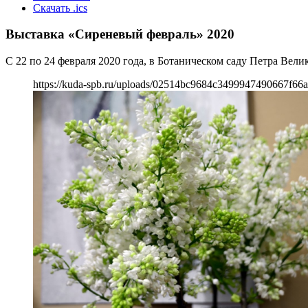
Скачать .ics
Выставка «Сиреневый февраль» 2020
С 22 по 24 февраля 2020 года, в Ботаническом саду Петра Вел
https://kuda-spb.ru/uploads/02514bc9684c3499947490667f66a