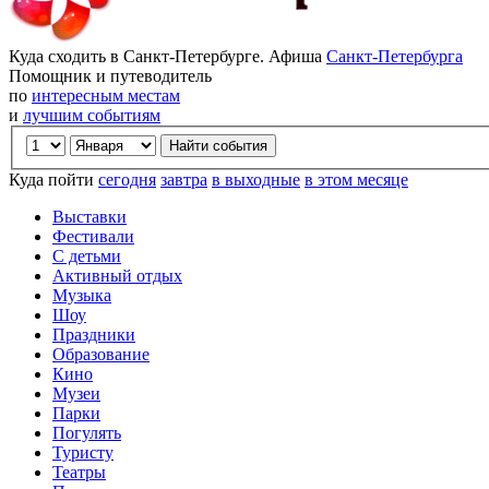
Куда сходить в Санкт-Петербурге. Афиша
Санкт-Петербурга
Помощник и путеводитель
по
интересным местам
и
лучшим событиям
Куда пойти
сегодня
завтра
в выходные
в этом месяце
Выставки
Фестивали
С детьми
Активный отдых
Музыка
Шоу
Праздники
Образование
Кино
Музеи
Парки
Погулять
Туристу
Театры