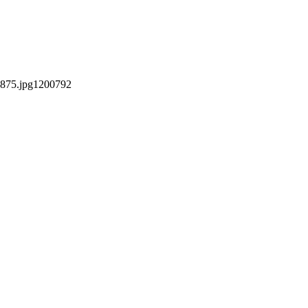
875.jpg
1200
792