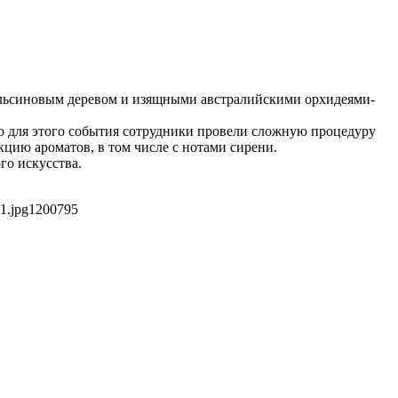
ельсиновым деревом и изящными австралийскими орхидеями-
о для этого события сотрудники провели сложную процедуру
цию ароматов, в том числе с нотами сирени.
го искусства.
1.jpg
1200
795