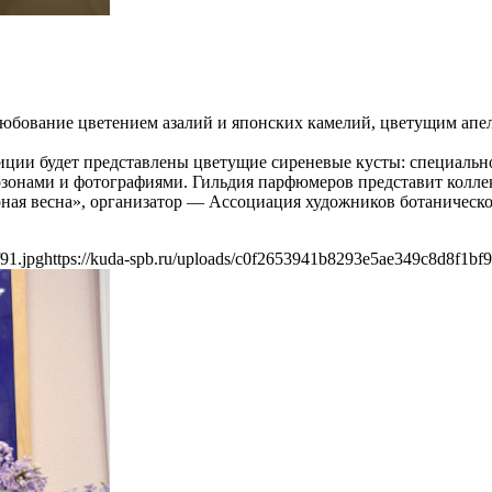
юбование цветением азалий и японских камелий, цветущим ап
иции будет представлены цветущие сиреневые кусты: специальн
зонами и фотографиями. Гильдия парфюмеров представит коллек
ая весна», организатор — Ассоциация художников ботаническо
91.jpg
https://kuda-spb.ru/uploads/c0f2653941b8293e5ae349c8d8f1bf9