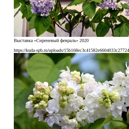
Выставка «Сиреневый февраль» 2020
https://kuda-spb.ru/uploads/15b168ec3c41582e6604033c27724