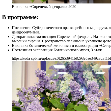
Выставка «Сиреневый февраль» 2020
В программе:
Посещение Субтропического оранжерейного маршрута, л
дендробиумами.
Декоративная экспозиция Сиреневый февраль. На экспоз
выгонки сирени. Пространство павильона украшено фото
Выставка ботанической живописи и иллюстрации «Северн
Постоянная экспозиция Ботанического музея, 3 этаж.
https://kuda-spb.ru/uploads/c0f2653941b8293e5ae349c8d8f1bf