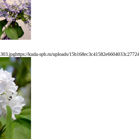
303.jpg
https://kuda-spb.ru/uploads/15b168ec3c41582e6604033c2772