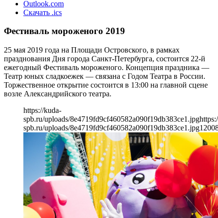
Outlook.com
Скачать .ics
Фестиваль мороженого 2019
25 мая 2019 года на Площади Островского, в рамках
празднования Дня города Санкт-Петербурга, состоится 22-й
ежегодный Фестиваль мороженого. Концепция праздника —
Театр юных сладкоежек — связана с Годом Театра в России.
Торжественное открытие состоится в 13:00 на главной сцене
возле Александрийского театра.
https://kuda-
spb.ru/uploads/8e4719fd9cf460582a090f19db383ce1.jpg
https:
spb.ru/uploads/8e4719fd9cf460582a090f19db383ce1.jpg
1200