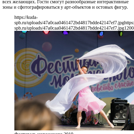
всех желающих. Гости смогут разнообразные интерактивные
зоны и сфотографироваться у арт-объектов и остовых фигур.
https://kuda-
spb.ru/uploads/47a0caa0461472bd4817bdde42147ef7.jpg
https
spb.ru/uploads/47a0caa0461472bd4817bdde42147ef7.jpg
1200