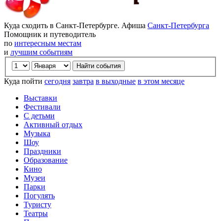
Куда сходить в Санкт-Петербурге. Афиша
Санкт-Петербурга
Помощник и путеводитель
по
интересным местам
и
лучшим событиям
Куда пойти
сегодня
завтра
в выходные
в этом месяце
Выставки
Фестивали
С детьми
Активный отдых
Музыка
Шоу
Праздники
Образование
Кино
Музеи
Парки
Погулять
Туристу
Театры