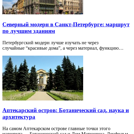
Северный модерн в Санкт-Петербурге: маршрут
по лучшим зданиям
Петербургский модерн лучше изучать не через
случайные “красивые дома”, а через материал, функцию…
Аптекарский остров: Ботанический сад, наука и
архитектура
На самом Аптекарском острове главные точки этого
маршрута — Ботанический сад и Дом Матюшина. Ленфильм,