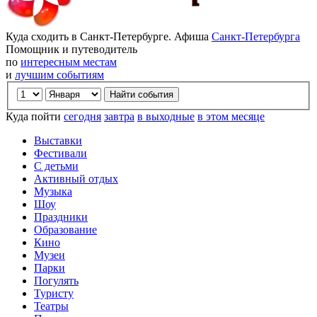
Куда сходить в Санкт-Петербурге. Афиша
Санкт-Петербурга
Помощник и путеводитель
по
интересным местам
и
лучшим событиям
Куда пойти
сегодня
завтра
в выходные
в этом месяце
Выставки
Фестивали
С детьми
Активный отдых
Музыка
Шоу
Праздники
Образование
Кино
Музеи
Парки
Погулять
Туристу
Театры