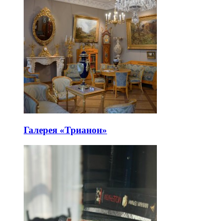
Галерея «Трианон»