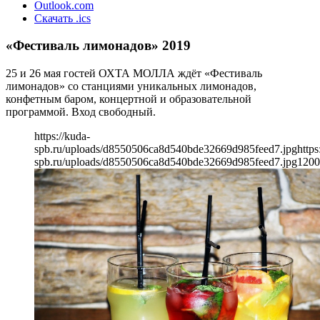
Outlook.com
Скачать .ics
«Фестиваль лимонадов» 2019
25 и 26 мая гостей ОХТА МОЛЛА ждёт «Фестиваль
лимонадов» со станциями уникальных лимонадов,
конфетным баром, концертной и образовательной
программой. Вход свободный.
https://kuda-
spb.ru/uploads/d8550506ca8d540bde32669d985feed7.jpg
https
spb.ru/uploads/d8550506ca8d540bde32669d985feed7.jpg
1200