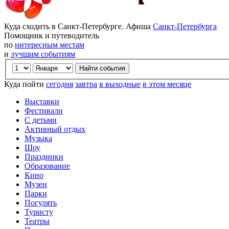
Куда сходить в Санкт-Петербурге. Афиша
Санкт-Петербурга
Помощник и путеводитель
по
интересным местам
и
лучшим событиям
Куда пойти
сегодня
завтра
в выходные
в этом месяце
Выставки
Фестивали
С детьми
Активный отдых
Музыка
Шоу
Праздники
Образование
Кино
Музеи
Парки
Погулять
Туристу
Театры