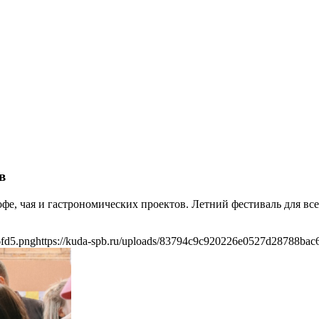
в
офе, чая и гастрономических проектов. Летний фестиваль для все
6fd5.png
https://kuda-spb.ru/uploads/83794c9c920226e0527d28788bac