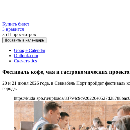
Купить билет
3 нравится
3511
просмотров
Добавить в календарь
Google Calendar
Outlook.com
Скачать .ics
Фестиваль кофе, чая и гастрономических проекто
20 и 21 июня 2026 года, в Севкабель Порт пройдет фестиваль к
города.
https://kuda-spb.ru/uploads/83794c9c920226e0527d28788bac