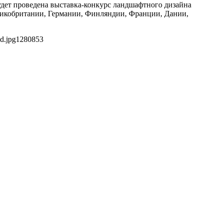
удет проведена выставка-конкурс ландшафтного дизайна
еликобритании, Германии, Финляндии, Франции, Дании,
d.jpg
1280
853