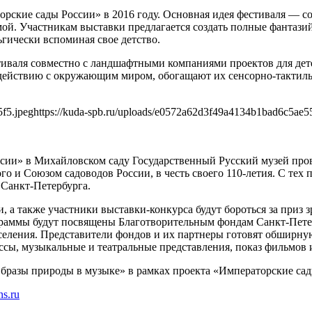
орские сады России» в 2016 году. Основная идея фестиваля — с
ой. Участникам выставки предлагается создать полные фантази
ьгически вспоминая свое детство.
стиваля совместно с ландшафтными компаниями проектов для де
модействию с окружающим миром, обогащают их сенсорно-тактил
f5.jpeg
https://kuda-spb.ru/uploads/e0572a62d3f49a4134b1bad6c5ae55
и» в Михайловском саду Государственный Русский музей провел
 и Союзом садоводов России, в честь своего 110-летия. С тех 
 Санкт-Петербурга.
а также участники выставки-конкурса будут бороться за приз з
граммы будут посвящены Благотворительным фондам Санкт-Петер
еления. Представители фондов и их партнеры готовят обширную
лассы, музыкальные и театральные представления, показ фильмов
разы природы в музыке» в рамках проекта «Императорские сад
ns.ru