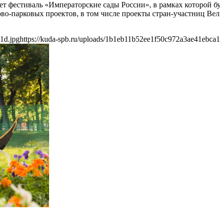
ет фестиваль «Императорские сады России», в рамках которой б
ово-парковых проектов, в том числе проекты стран-участниц В
1d.jpg
https://kuda-spb.ru/uploads/1b1eb11b52ee1f50c972a3ae41ebca1