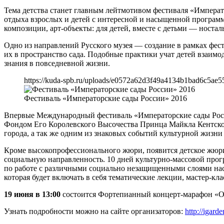
Тема детства станет главным лейтмотивом фестиваля «Императ
отдыха взрослых и детей с интересной и насыщенной программ
композиции, арт-объекты: для детей, вместе с детьми — ностал
Одно из направлений Русского музея — создание в рамках фе
их в пространство сада. Подобные практики учат детей взаи
знания в повседневной жизни.
https://kuda-spb.ru/uploads/e0572a62d3f49a4134b1bad6c5ae55
Фестиваль «Императорские сады России» 2016
Впервые Международный фестиваль «Императорские сады Росси
Фондом Его Королевского Высочества Принца Майкла Кентского
города, а так же одним из знаковых событий культурной жизни
Кроме высокопрофессионального жюри, появится детское жюри, 
социальную направленность. 10 дней культурно-массовой про
по работе с различными социально незащищенными слоями нас
которая будет включать в себя тематические лекции, мастер-к
19 июня в 13:00
состоится Фортепианный концерт-марафон «Об
Узнать подробности можно на сайте организаторов:
http://igarde