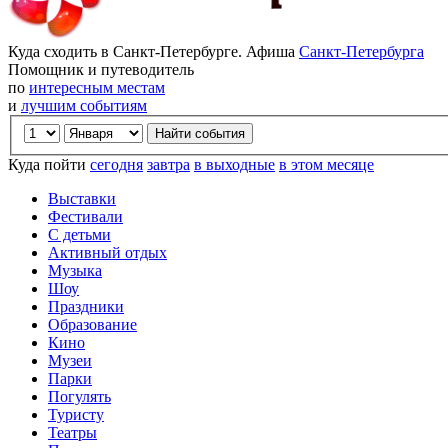
Куда сходить в Санкт-Петербурге. Афиша
Санкт-Петербурга
Помощник и путеводитель
по
интересным местам
и
лучшим событиям
Куда пойти
сегодня
завтра
в выходные
в этом месяце
Выставки
Фестивали
С детьми
Активный отдых
Музыка
Шоу
Праздники
Образование
Кино
Музеи
Парки
Погулять
Туристу
Театры