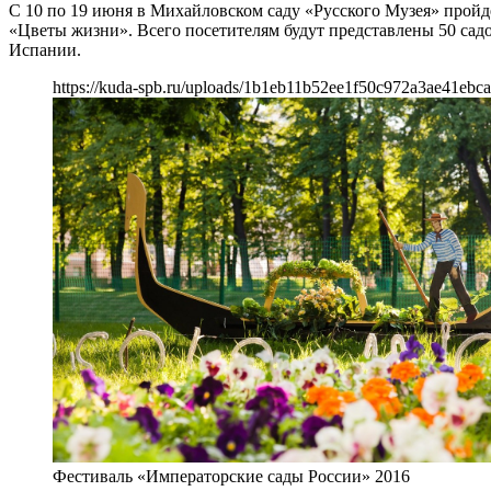
C 10 по 19 июня в Михайловском саду «Русского Музея» пройд
«Цветы жизни». Всего посетителям будут представлены 50 сад
Испании.
https://kuda-spb.ru/uploads/1b1eb11b52ee1f50c972a3ae41ebca
Фестиваль «Императорские сады России» 2016