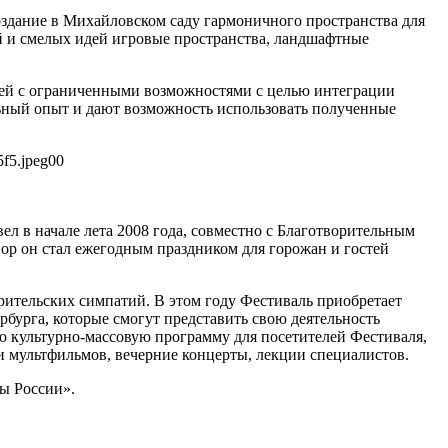
оздание в Михайловском саду гармоничного пространства для
й и смелых идей игровые пространства, ландшафтные
тей с ограниченными возможностями с целью интеграции
ьный опыт и дают возможность использовать полученные
f5.jpeg
0
0
 в начале лета 2008 года, совместно с Благотворительным
пор он стал ежегодным праздником для горожан и гостей
рительских симпатий. В этом году Фестиваль приобретает
бурга, которые смогут представить свою деятельность
 культурно-массовую программу для посетителей Фестиваля,
 и мультфильмов, вечерние концерты, лекции специалистов.
ы России».