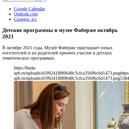
Google Calendar
Outlook.com
Скачать .ics
Детские программы в музее Фаберже октябрь
2021
В октябре 2021 года, Музей Фаберже приглашает юных
посетителей и их родителей принять участие в детских
тематических программах.
https://kuda-
spb.ru/uploads/d199241f889648c5cfca3569bc6d1473.png
https
spb.ru/uploads/d199241f889648c5cfca3569bc6d1473.png
538