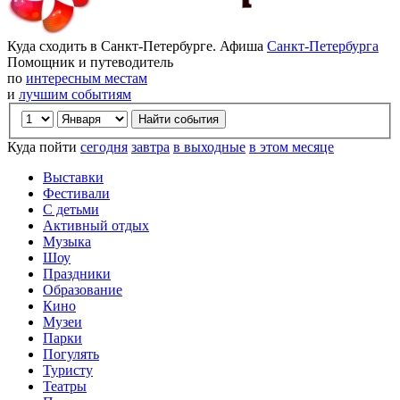
Куда сходить в Санкт-Петербурге. Афиша
Санкт-Петербурга
Помощник и путеводитель
по
интересным местам
и
лучшим событиям
Куда пойти
сегодня
завтра
в выходные
в этом месяце
Выставки
Фестивали
С детьми
Активный отдых
Музыка
Шоу
Праздники
Образование
Кино
Музеи
Парки
Погулять
Туристу
Театры