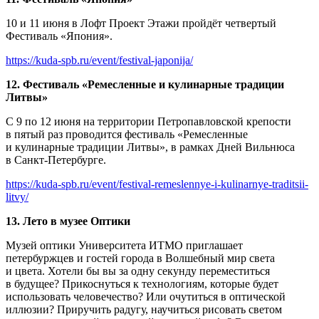
10 и 11 июня в Лофт Проект Этажи пройдёт четвертый
Фестиваль «Япония».
https://kuda-spb.ru/event/festival-japonija/
12. Фестиваль «Ремесленные и кулинарные традиции
Литвы»
С 9 по 12 июня на территории Петропавловской крепости
в пятый раз проводится фестиваль «Ремесленные
и кулинарные традиции Литвы», в рамках Дней Вильнюса
в Санкт-Петербурге.
https://kuda-spb.ru/event/festival-remeslennye-i-kulinarnye-traditsii-
litvy/
13. Лето в музее Оптики
Музей оптики Университета ИТМО приглашает
петербуржцев и гостей города в Волшебный мир света
и цвета. Хотели бы вы за одну секунду переместиться
в будущее? Прикоснуться к технологиям, которые будет
использовать человечество? Или очутиться в оптической
иллюзии? Приручить радугу, научиться рисовать светом