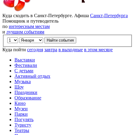
Куда сходить в Санкт-Петербурге. Афиша
Санкт-Петербурга
Помощник и путеводитель
по
интересным местам
и
лучшим событиям
Куда пойти
сегодня
завтра
в выходные
в этом месяце
Выставки
Фестивали
С детьми
Активный отдых
Музыка
Шоу
Праздники
Образование
Кино
Музеи
Парки
Погулять
Туристу
Театры