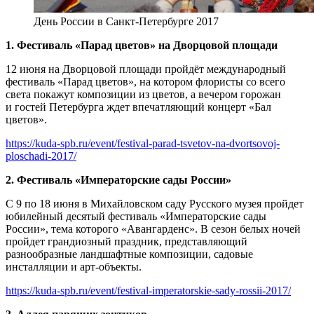
День России в Санкт-Петербурге 2017
1. Фестиваль «Парад цветов» на Дворцовой площади
12 июня на Дворцовой площади пройдёт международный
фестиваль «Парад цветов», на котором флористы со всего
света покажут композиции из цветов, а вечером горожан
и гостей Петербурга ждет впечатляющий концерт «Бал
цветов».
https://kuda-spb.ru/event/festival-parad-tsvetov-na-dvortsovoj-
ploschadi-2017/
2. Фестиваль «Императорские сады России»
С 9 по 18 июня в Михайловском саду Русского музея пройдет
юбилейный десятый фестиваль «Императорские сады
России», тема которого «Авангарденс». В сезон белых ночей
пройдет грандиозный праздник, представляющий
разнообразные ландшафтные композиции, садовые
инсталляции и арт-объекты.
https://kuda-spb.ru/event/festival-imperatorskie-sady-rossii-2017/