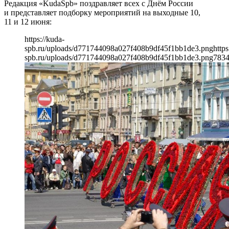
Редакция «KudaSpb» поздравляет всех с Днём России
и представляет подборку мероприятий на выходные 10,
11 и 12 июня:
https://kuda-
spb.ru/uploads/d771744098a027f408b9df45f1bb1de3.png
https
spb.ru/uploads/d771744098a027f408b9df45f1bb1de3.png
783