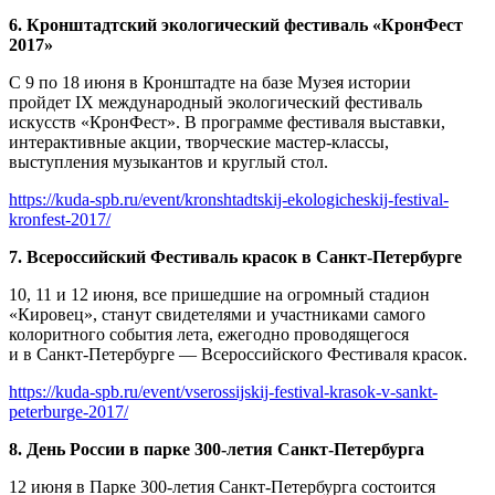
6. Кронштадтский экологический фестиваль «КронФест
2017»
С 9 по 18 июня в Кронштадте на базе Музея истории
пройдет IX международный экологический фестиваль
искусств «КронФест». В программе фестиваля выставки,
интерактивные акции, творческие мастер-классы,
выступления музыкантов и круглый стол.
https://kuda-spb.ru/event/kronshtadtskij-ekologicheskij-festival-
kronfest-2017/
7. Всероссийский Фестиваль красок в Санкт-Петербурге
10, 11 и 12 июня, все пришедшие на огромный стадион
«Кировец», станут свидетелями и участниками самого
колоритного события лета, ежегодно проводящегося
и в Санкт-Петербурге — Всероссийского Фестиваля красок.
https://kuda-spb.ru/event/vserossijskij-festival-krasok-v-sankt-
peterburge-2017/
8. День России в парке 300-летия Санкт-Петербурга
12 июня в Парке 300-летия Санкт-Петербурга состоится