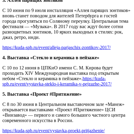
3. Аллея парящих зонтиков
С 10 июня по 9 июля инсталляция «Аллея парящих зонтиков»
вновь станет поводом для жителей Петербурга и гостей
города прогуляться по Соляному переулку. Центральная тема
фестиваля — «Музыка». В 2017 году вас ждут более сотни
разноцветных зонтиков, 10 ярких выходных в стилях: рок,
джаз, ретро, инди.
https://kuda-spb.ru/event/alleja-parjaschix-zontikov-2017/
4. Выставка «Стекло и керамика в пейзаже»
С 10 по 12 июня в ЦПКиО имени С. М. Кирова будет
проходить XIV Международная выставка под открытым
небом «Стекло и керамика в пейзаже».
https://kuda-
spb.ru/event/vystavka-steklo-i-keramika-v-pejzazhe-2017/
5. Выставка «Проект #Притяжение»
C 8 по 30 июня в Центральном выставочном зале «Манеж»
открывается выставками «Проект #Притяжение» ЦСИ
«Винзавод» — первого и самого большого частного центра
современного искусства в России.
https://kuda-spb.ru/event/vystavka-proekt-pritjazhenie/