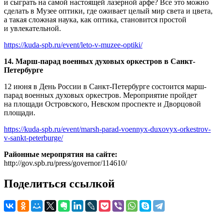
и сыграть на самой настоящей лазерной арфе? Все это можно
сделать в Музее оптики, где оживает целый мир света и цвета,
а такая сложная наука, как оптика, становится простой
и увлекательной.
https://kuda-spb.ru/event/leto-v-muzee-optiki/
14. Марш-парад военных духовых оркестров в Санкт-
Петербурге
12 июня в День России в Санкт-Петербурге состоится марш-
парад военных духовых оркестров. Мероприятие пройдет
на площади Островского, Невском проспекте и Дворцовой
площади.
https://kuda-spb.ru/event/marsh-parad-voennyx-duxovyx-orkestrov-
v-sankt-peterburge/
Районные меропрятия на сайте:
http://gov.spb.ru/press/governor/114610/
Поделиться ссылкой