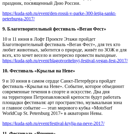
праздник, посвященный Дню России.
https://kuda-spb.ru/event/den-rossii-v-parke-300-letija-sankt-
peterburga-2017/
9. Благотворительный фестиваль «Веган Фест»
10 и 11 июня в Лофт Проекте Этажи пройдет
Благотворительный фестиваль «Веган Фест», для тех кто
любит животных, заботится о природе, живёт по ЗОЖ и для
всех, кто хочет весело и интересно провести выходные.
https://kuda-spb.ru/event/blagotvoritelnyj-festival-vegan-fest-2017/
10. Фестиваль «Крылья на Неве»
9 и 10 июня в самом сердце Санкт-Петербурга пройдет
фестиваль «Крылья на Неве». Событие, которое объединит
современные течения в спорте и искусстве. Два дня
на территории Петропавловской крепости будут работать
площадки фестиваля: арт пространство, музыкальная зона
и главное событие — этап мирового кубка «MotoSurf
WorldCup St. Petersburg 2017» в акватории Невы.
https://kuda-spb.ru/event/festival-krylja-na-neve-2017/
11. Фестиваль «Япония»