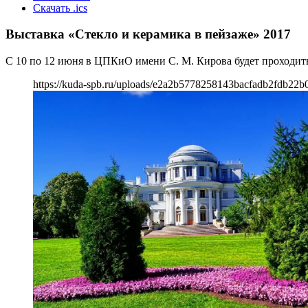
Скачать .ics
Выставка «Стекло и керамика в пейзаже» 2017
С 10 по 12 июня в ЦПКиО имени С. М. Кирова будет проходит
https://kuda-spb.ru/uploads/e2a2b5778258143bacfadb2fdb22b