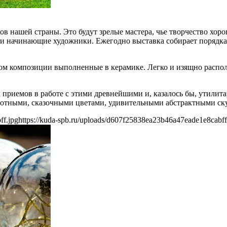
ов нашей страны. Это будут зрелые мастера, чье творчество хор
 и начинающие художники. Ежегодно выставка собирает порядка
м композиции выполненные в керамике. Легко и изящно распол
х приемов в работе с этими древнейшими и, казалось бы, утил
ивотными, сказочными цветами, удивительными абстрактными ск
ff.jpg
https://kuda-spb.ru/uploads/d607f25838ea23b46a47eade1e8cabff