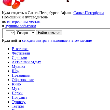
Куда сходить в Санкт-Петербурге. Афиша
Санкт-Петербурга
Помощник и путеводитель
по
интересным местам
и
лучшим событиям
Куда пойти
сегодня
завтра
в выходные
в этом месяце
Выставки
Фестивали
С детьми
Активный отдых
Музыка
Шоу
Праздники
Образование
Кино
Музеи
Парки
Погулять
Туристу
Театры