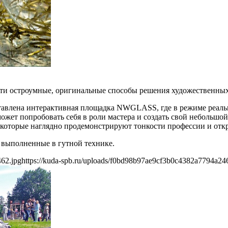
ти остроумные, оригинальные способы решения художественных
дставлена интерактивная площадка NWGLASS, где в режиме реаль
ожет попробовать себя в роли мастера и создать свой небольш
которые наглядно продемонстрируют тонкости профессии и откро
, выполненные в гутной технике.
462.jpg
https://kuda-spb.ru/uploads/f0bd98b97ae9cf3b0c4382a7794a24