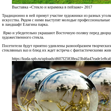
Выставка «Стекло и керамика в пейзаже» 2017
Традиционно в ней примут участие художники из разных уголк
искусства. Рядом с ними выступят молодые профессиональные
в ландшафт Елагина парка.
Ярко и убедительно украшают Восточную поляну перед дворцо
художественного стекла.
Посетители будут приятно удивлены разнообразием творчески
стеклянных ваз и блюд их ждет встреча с фантастическими ж
https://kuda-spb.ru/uploads/d607f25838ea23b46a47eade1e8cab