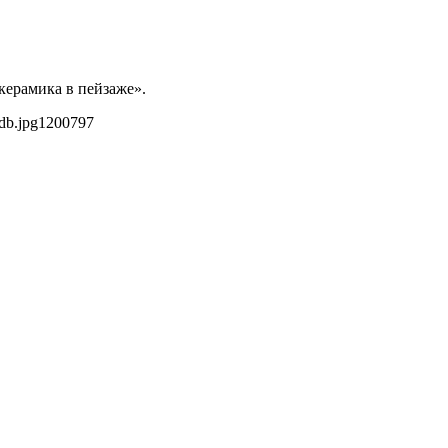
керамика в пейзаже».
db.jpg
1200
797