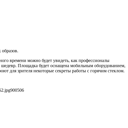
 образов.
ного времени можно будет увидеть, как профессионалы
ой шедевр. Площадка будет оснащена мобильным оборудованием,
ют для зрителя некоторые секреты работы с горячим стеклом.
62.jpg
900
506