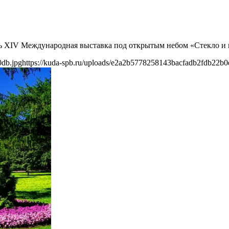
ь XIV Международная выставка под открытым небом «Стекло и 
0db.jpg
https://kuda-spb.ru/uploads/e2a2b5778258143bacfadb2fdb22b0