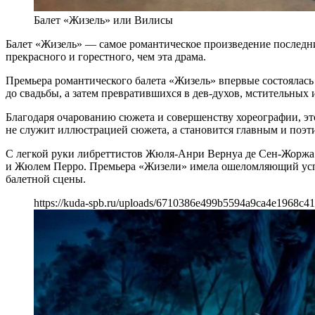
Балет «Жизель» или Вилисы
Балет «Жизель» — самое романтическое произведение последних
прекрасного и горестного, чем эта драма.
Премьера романтического балета «Жизель» впервые состоялас
до свадьбы, а затем превратившихся в дев-духов, мстительных
Благодаря очарованию сюжета и совершенству хореографии, это
не служит иллюстрацией сюжета, а становится главным и поэт
С легкой руки либреттистов Жюля-Анри Вернуа де Сен-Жоржа и
и Жюлем Перро. Премьера «Жизели» имела ошеломляющий успех.
балетной сцены.
https://kuda-spb.ru/uploads/6710386e499b5594a9ca4e1968c41