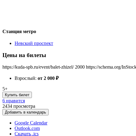
Станция метро
Невский проспект
Цены на билеты
https://kuda-spb.ru/event/balet-zhizel/
2000
https://schema.org/InStoc
Взрослый:
от 2 000
₽
5+
Купить билет
6 нравится
2434
просмотра
Добавить в календарь
Google Calendar
Outlook.com
Скачать .ics