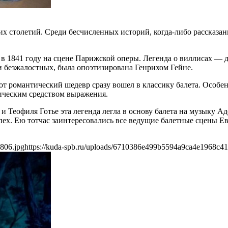
 столетий. Среди бесчисленных историй, когда-либо рассказанн
ь в 1841 году на сцене Парижской оперы. Легенда о виллисах 
 и безжалостных, была опоэтизирована Генрихом Гейне.
т романтический шедевр сразу вошел в классику балета. Особен
ическим средством выражения.
 Теофиля Готье эта легенда легла в основу балета на музыку 
 Ею тотчас заинтересовались все ведущие балетные сцены Европ
806.jpg
https://kuda-spb.ru/uploads/6710386e499b5594a9ca4e1968c41