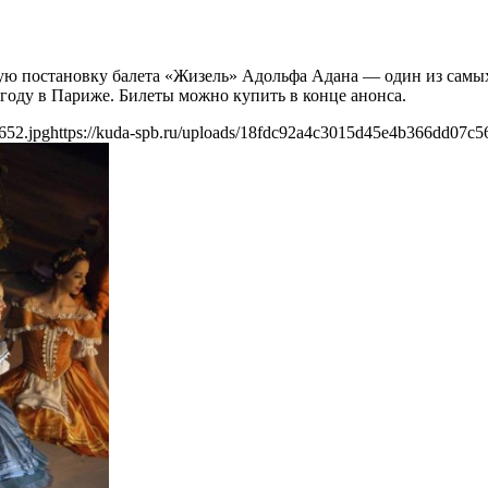
кую постановку балета «Жизель» Адольфа Адана — один из самы
 году в Париже. Билеты можно купить в конце анонса.
652.jpg
https://kuda-spb.ru/uploads/18fdc92a4c3015d45e4b366dd07c5