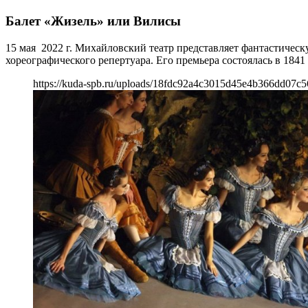
Балет «Жизель» или Вилисы
15 мая 2022 г. Михайловский театр представляет фантастичес
хореографического репертуара. Его премьера состоялась в 1841
https://kuda-spb.ru/uploads/18fdc92a4c3015d45e4b366dd07c5