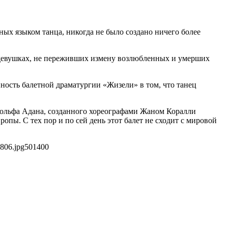
ых языком танца, никогда не было создано ничего более
— девушках, не переживших измену возлюбленных и умерших
ность балетной драматургии «Жизели» в том, что танец
Адольфа Адана, созданного хореографами Жаном Коралли
ы. С тех пор и по сей день этот балет не сходит с мировой
806.jpg
501
400