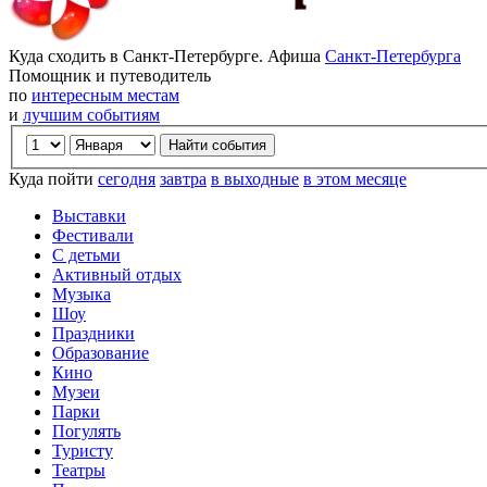
Куда сходить в Санкт-Петербурге. Афиша
Санкт-Петербурга
Помощник и путеводитель
по
интересным местам
и
лучшим событиям
Куда пойти
сегодня
завтра
в выходные
в этом месяце
Выставки
Фестивали
С детьми
Активный отдых
Музыка
Шоу
Праздники
Образование
Кино
Музеи
Парки
Погулять
Туристу
Театры