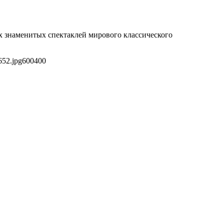
х знаменитых спектаклей мирового классического
652.jpg
600
400