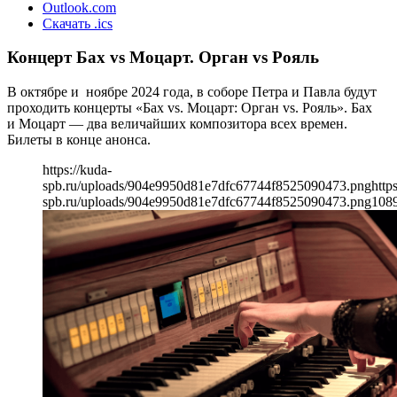
Outlook.com
Скачать .ics
Концерт Бах vs Моцарт. Орган vs Рояль
В октябре и ноябре 2024 года, в соборе Петра и Павла будут
проходить концерты «Бах vs. Моцарт: Орган vs. Рояль». Бах
и Моцарт — два величайших композитора всех времен.
Билеты в конце анонса.
https://kuda-
spb.ru/uploads/904e9950d81e7dfc67744f8525090473.png
http
spb.ru/uploads/904e9950d81e7dfc67744f8525090473.png
108