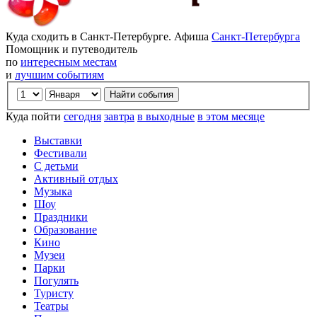
Куда сходить в Санкт-Петербурге. Афиша
Санкт-Петербурга
Помощник и путеводитель
по
интересным местам
и
лучшим событиям
Куда пойти
сегодня
завтра
в выходные
в этом месяце
Выставки
Фестивали
С детьми
Активный отдых
Музыка
Шоу
Праздники
Образование
Кино
Музеи
Парки
Погулять
Туристу
Театры