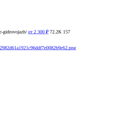
e-gidrovojazh/
от 2 300
₽
72.2K
157
6a42982d61a1921c96ddf7e0082b9e62.png