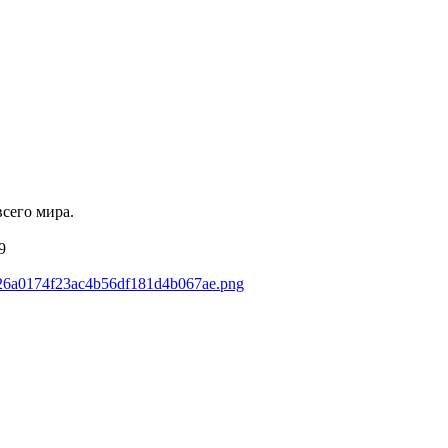
сего мира.
9
1226a0174f23ac4b56df181d4b067ae.png