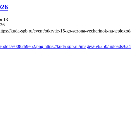
026
я 13
026
https://kuda-spb.ru/event/otkrytie-15-go-sezona-vecherinok-na-teploxod
1c96ddf7e0082b9e62.png
https://kuda-spb.ru/image/269/250/uploads/