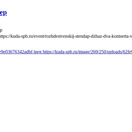
ер
ер
https://kuda-spb.ru/event/rozhdestvenskij-stendap-dzhaz-dva-kontserta-
3e9e03676342adbf.jpeg
https://kuda-spb.ru/image/269/250/uploads/62