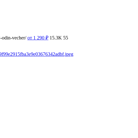
v-odin-vecher/
от 1 290
₽
15.3K
55
fe9f99e2915fba3e9e03676342adbf.jpeg