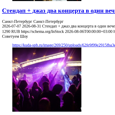
Стендап + джаз два концерта в один веч
Санкт-Петербург
Санкт-Петербург
2026-07-07
2026-08-31
Стендап + джаз два концерта в один веч
1290
RUB
https://schema.org/InStock
2026-08-06T00:00:00+03:00
Советуем Шоу
https://kuda-spb.ru/image/269/250/uploads/62fe9f99e2915fba