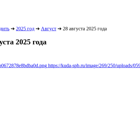
одить
➔
2025 год
➔
Август
➔
28 августа 2025 года
уста 2025 года
8db0672878e8bdba0d.png
https://kuda-spb.ru/image/269/250/uploads