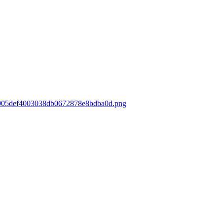
/05905def4003038db0672878e8bdba0d.png