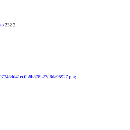
но
232
2
/8007748dd41ec0b6b878b27d6da95927.png