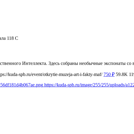
ала 118 С
твенного Интеллекта. Здесь собраны необычные экспонаты со в
tps://kuda-spb.ru/event/otkrytie-muzeja-art-i-fakty-maf/
750
₽
59.8K
11
4b56df181d4b067ae.png
https://kuda-spb.ru/image/255/255/uploads/a