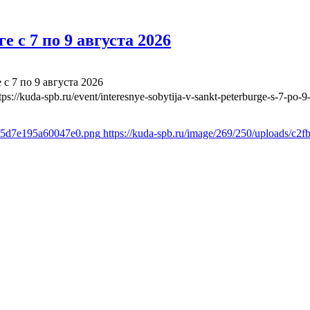
 с 7 по 9 августа 2026
с 7 по 9 августа 2026
tps://kuda-spb.ru/event/interesnye-sobytija-v-sankt-peterburge-s-7-po-
d65d7e195a60047e0.png
https://kuda-spb.ru/image/269/250/uploads/