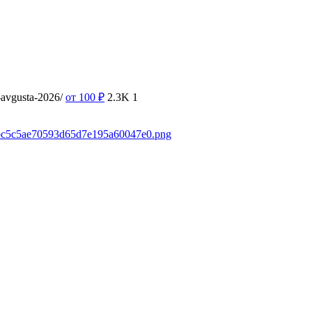
9-avgusta-2026/
от 100
₽
2.3K
1
c2fbc5c5ae70593d65d7e195a60047e0.png