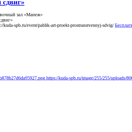
 сдвиг»
вочный зал «Манеж»
сдвиг»
s://kuda-spb.ru/event/pablik-art-proekt-prostranstvennyj-sdvig/
Бесплат
b6b878b27d6da95927.png
https://kuda-spb.ru/image/255/255/uploads