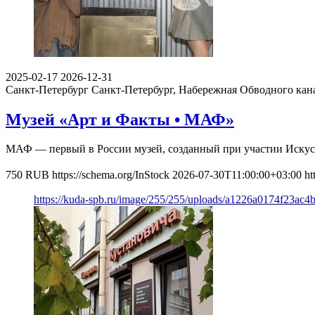
2025-02-17
2026-12-31
Санкт-Петербург
Санкт-Петербург, Набережная Обводного кан
Музей «Арт и Факты • МАФ»
МАФ — первый в России музей, созданный при участии Искусс
750
RUB
https://schema.org/InStock
2026-07-30T11:00:00+03:00
ht
https://kuda-spb.ru/image/255/255/uploads/a1226a0174f23ac