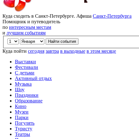
Куда сходить в Санкт-Петербурге. Афиша
Санкт-Петербурга
Помощник и путеводитель
по
интересным местам
и
лучшим событиям
Куда пойти
сегодня
завтра
в выходные
в этом месяце
Выставки
Фестивали
С детьми
Активный отдых
Музыка
Шоу
Праздники
Образование
Кино
Музеи
Парки
Погулять
Туристу
Театры