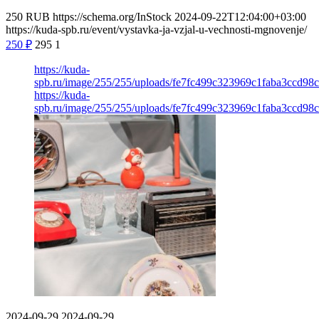
250
RUB
https://schema.org/InStock
2024-09-22T12:04:00+03:00
https://kuda-spb.ru/event/vystavka-ja-vzjal-u-vechnosti-mgnovenje/
250
₽
295
1
https://kuda-
spb.ru/image/255/255/uploads/fe7fc499c323969c1faba3ccd98
https://kuda-
spb.ru/image/255/255/uploads/fe7fc499c323969c1faba3ccd98
2024-09-29
2024-09-29