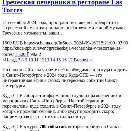
Греческая вечеринка в ресторане Las
Torres
21 сентября 2024 года, пространство таверны превратится
в греческий амфитеатр и наполнится звуками живой музыки.
Греческие музыканты, ваши…
1500
RUB
https://schema.org/InStock
2024-09-16T15:21:00+03:00
https://kuda-spb.ru/event/grecheskaja-vecherinka-v-restorane-las-
torres/
1 500
₽
982
2
<Назад
7
8
9
10
11
12
13
14
15
16
17
Вперед >
На нашем сайте вы узнаете всё необходимое про куда сходить
в Санкт-Петербурге в 2024 году. Куда-СПБ — это
интерактивная афиша самых интересных событий Санкт-
Петербурга.
Куда-СПБ собирает информацию о лучших развлечениях и
мероприятих Санкт-Петербурга. На этой странице
перечислены куда сходить в Санкт-Петербурге в 2024 году
которые проходят сегодня, либо будут проходить скоро:
например завтра, на этих выходных и т.д.
Куда-СПБ в курсе
709 событий
, которые пройдут в Санкт-