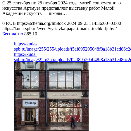
С 25 сентября по 25 ноября 2024 года, музей современного
искусства Артмуза представляет выставку работ Малой
Академии искусств — школы…
0
RUB
https://schema.org/InStock
2024-09-23T14:36:00+03:00
https://kuda-spb.ru/event/vystavka-papa-i-mama-tochki-ljubvi/
Бесплатно
865
10
https://kuda-
spb.ru/image/255/255/uploads/f5af895205048f8a18b31ed86c2
https://kuda-
spb.ru/image/255/255/uploads/f5af895205048f8a18b31ed86c2