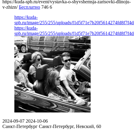
https://kuda-spb.ru/event/vystavka-o-sbyvshemsja-zarisovki-dlinoju-
v-zhizn/
Бесплатно
746
6
https://kuda-
spb.ru/image/255/255/uploads/f1d5f71e7b20f5614274fd8f7f4
https://kuda-
spb.ru/image/255/255/uploads/f1d5f71e7b20f5614274fd8f7f4
2024-09-07
2024-10-06
Санкт-Петербург
Санкт-Петербург, Невский, 60