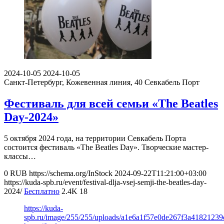
2024-10-05
2024-10-05
Санкт-Петербург, Кожевенная линия, 40
Севкабель Порт
Фестиваль для всей семьи «The Beatles
Day-2024»
5 октября 2024 года, на территории Севкабель Порта
состоится фестиваль «The Beatles Day». Творческие мастер-
классы…
0
RUB
https://schema.org/InStock
2024-09-22T11:21:00+03:00
https://kuda-spb.ru/event/festival-dlja-vsej-semji-the-beatles-day-
2024/
Бесплатно
2.4K
18
https://kuda-
spb.ru/image/255/255/uploads/a1e6a1f57e0de267f3a41821239