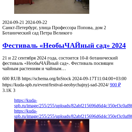
2024-09-21
2024-09-22
Санкт-Петербург, улица Профессора Попова, дом 2
Ботанический сад Петра Великого
Фестиваль «НеобыЧАЙный сад» 2024
21 и 22 сентября 2024 года, состоится 10-й ботанический
фестиваль «НеобыЧАЙный сад». Фестиваль посвящен
чайным растениям и чайным…
600
RUB
https://schema.org/InStock
2024-09-17T11:04:00+03:00
https://kuda-spb.ru/event/festival-neobychajnyj-sad-2024/
900
₽
3.1K
3
https://kuda-
spb.ru/image/255/255/uploads/82abf215696d6d4c350ef3c0af8
https://kuda-
spb.ru/image/255/255/uploads/82abf215696d6d4c350ef3c0af8