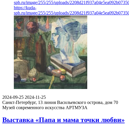
spb.ru/image/255/255/uploads/2208d21f937a04e5ea092b0735
https://kuda-
spb.ru/image/255/255/uploads/2208d21f937a04e5ea092b0735
2024-09-25
2024-11-25
Санкт-Петербург, 13 линия Васильевского острова, дом 70
Музей современного искусства АРТМУЗА
Выставка «Папа и мама точки любви»