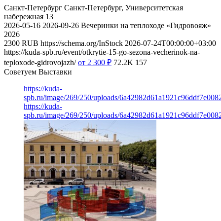
Санкт-Петербург
Санкт-Петербург, Университетская
набережная 13
2026-05-16
2026-09-26
Вечеринки на теплоходе «Гидровояж»
2026
2300
RUB
https://schema.org/InStock
2026-07-24T00:00:00+03:00
https://kuda-spb.ru/event/otkrytie-15-go-sezona-vecherinok-na-
teploxode-gidrovojazh/
от 2 300
₽
72.2K
157
Советуем Выставки
https://kuda-
spb.ru/image/269/250/uploads/6a42982d61a1921c96ddf7e008
https://kuda-
spb.ru/image/269/250/uploads/6a42982d61a1921c96ddf7e008