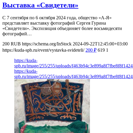
Выставка «Свидетели»
С 7 сентября по 6 октября 2024 года, общество «А-Я»
представляет выставку фотографий Сергея Гурина
«Свидетели». Экспозиция объединяет более восьмидесяти
фотографий…
200
RUB
https://schema.org/InStock
2024-09-22T12:45:00+03:00
https://kuda-spb.ru/event/vystavka-svideteli/
200
₽
619
1
https://kuda-
spb.ru/image/255/255/uploads/f463b94c3e899a8f7fbe8f8f142
https://kuda-
spb.ru/image/255/255/uploads/f463b94c3e899a8f7fbe8f8f142