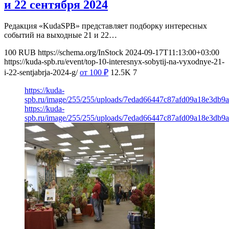
и 22 сентября 2024
Редакция «KudaSPB» представляет подборку интересных
событий на выходные 21 и 22…
100
RUB
https://schema.org/InStock
2024-09-17T11:13:00+03:00
https://kuda-spb.ru/event/top-10-interesnyx-sobytij-na-vyxodnye-21-
i-22-sentjabrja-2024-g/
от 100
₽
12.5K
7
https://kuda-
spb.ru/image/255/255/uploads/7edad66447c87afd09a18e3db9af
https://kuda-
spb.ru/image/255/255/uploads/7edad66447c87afd09a18e3db9af