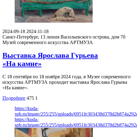
2024-09-18
2024-11-18
Санкт-Петербург, 13 линия Васильевского острова, дом 70
Музей современного искусства АРТМУЗА
Выставка Ярослава Гурьева
«На камне»
С 18 сентября по 18 ноября 2024 года, в Музее современного
искусства АРТМУЗА проходит выставка Ярослава Гурьева
«На камне».
Подробнее
475
1
https://kuda-
spb.ru/image/255/255/uploads/6951fe303438d378d2b874a29
https://kuda-
spb.ru/image/255/255/uploads/6951fe303438d378d2b874a29