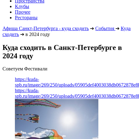
Пространства
Клубы
Прочее
Рестораны
Афиша Санкт-Петербурга - куда сходить
➔
События
➔
Куда
сходить
➔
в 2024 году
Куда сходить в Санкт-Петербурге в
2024 году
Советуем Фестивали
https://kuda-
spb.ru/image/269/250/uploads/05905def4003038db0672878e8
https://kuda-
spb.ru/image/269/250/uploads/05905def4003038db0672878e8