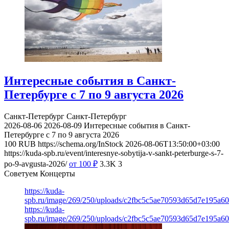
Интересные события в Санкт-
Петербурге с 7 по 9 августа 2026
Санкт-Петербург
Санкт-Петербург
2026-08-06
2026-08-09
Интересные события в Санкт-
Петербурге с 7 по 9 августа 2026
100
RUB
https://schema.org/InStock
2026-08-06T13:50:00+03:00
https://kuda-spb.ru/event/interesnye-sobytija-v-sankt-peterburge-s-7-
po-9-avgusta-2026/
от 100
₽
3.3K
3
Советуем Концерты
https://kuda-
spb.ru/image/269/250/uploads/c2fbc5c5ae70593d65d7e195a6
https://kuda-
spb.ru/image/269/250/uploads/c2fbc5c5ae70593d65d7e195a6