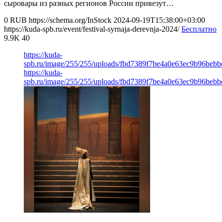
сыровары из разных регионов России привезут…
0
RUB
https://schema.org/InStock
2024-09-19T15:38:00+03:00
https://kuda-spb.ru/event/festival-syrnaja-derevnja-2024/
Бесплатно
9.9K
40
https://kuda-
spb.ru/image/255/255/uploads/fbd7389f7be4a0e63ec9b96bebb
https://kuda-
spb.ru/image/255/255/uploads/fbd7389f7be4a0e63ec9b96bebb