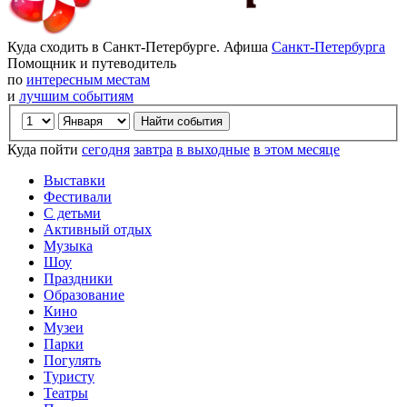
Куда сходить в Санкт-Петербурге. Афиша
Санкт-Петербурга
Помощник и путеводитель
по
интересным местам
и
лучшим событиям
Куда пойти
сегодня
завтра
в выходные
в этом месяце
Выставки
Фестивали
С детьми
Активный отдых
Музыка
Шоу
Праздники
Образование
Кино
Музеи
Парки
Погулять
Туристу
Театры