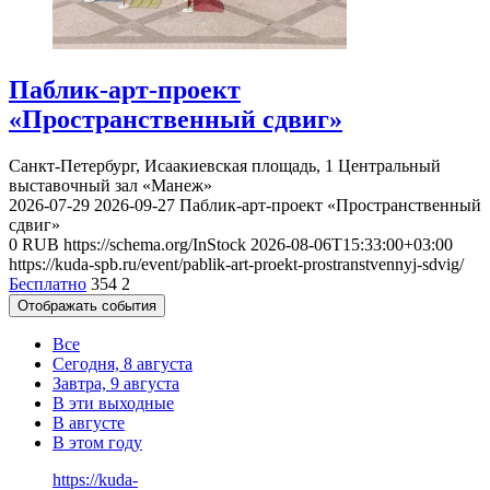
Паблик-арт-проект
«Пространственный сдвиг»
Санкт-Петербург, Исаакиевская площадь, 1
Центральный
выставочный зал «Манеж»
2026-07-29
2026-09-27
Паблик-арт-проект «Пространственный
сдвиг»
0
RUB
https://schema.org/InStock
2026-08-06T15:33:00+03:00
https://kuda-spb.ru/event/pablik-art-proekt-prostranstvennyj-sdvig/
Бесплатно
354
2
Отображать события
Все
Сегодня, 8 августа
Завтра, 9 августа
В эти выходные
В августе
В этом году
https://kuda-