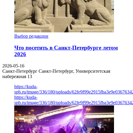
Выбор редакции
Что посетить в Санкт-Петербурге летом
2026
2026-05-16
Санкт-Петербург
Санкт-Петербург, Университетская
набережная 13
https://kuda-
spb.ru/image/336/180/uploads/62fe9f99e2915fba3e9e03676342
https://kuda-
spb.ru/image/336/180/uploads/62fe9f99e2915fba3e9e03676342