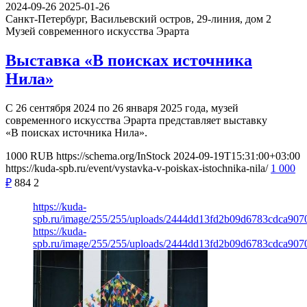
2024-09-26
2025-01-26
Санкт-Петербург, Васильевский остров, 29-линия, дом 2
Музей современного искусства Эрарта
Выставка «В поисках источника
Нила»
С 26 сентября 2024 по 26 января 2025 года, музей
современного искусства Эрарта представляет выставку
«В поисках источника Нила».
1000
RUB
https://schema.org/InStock
2024-09-19T15:31:00+03:00
https://kuda-spb.ru/event/vystavka-v-poiskax-istochnika-nila/
1 000
₽
884
2
https://kuda-
spb.ru/image/255/255/uploads/2444dd13fd2b09d6783cdca907
https://kuda-
spb.ru/image/255/255/uploads/2444dd13fd2b09d6783cdca907