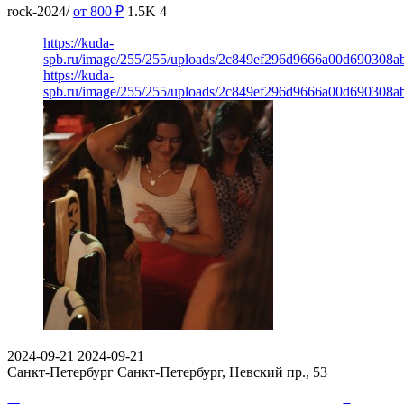
rock-2024/
от 800
₽
1.5K
4
https://kuda-
spb.ru/image/255/255/uploads/2c849ef296d9666a00d690308a
https://kuda-
spb.ru/image/255/255/uploads/2c849ef296d9666a00d690308a
2024-09-21
2024-09-21
Санкт-Петербург
Санкт-Петербург, Невский пр., 53