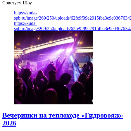
Советуем Шоу
https://kuda-
spb.ru/image/269/250/uploads/62fe9f99e2915fba3e9e03676342
https://kuda-
spb.ru/image/269/250/uploads/62fe9f99e2915fba3e9e03676342
Вечеринки на теплоходе «Гидровояж»
2026