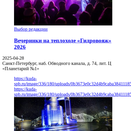
Выбор редакции
Вечеринки на теплоходе «Гидровояж»
2026
2025-04-28
Санкт-Петербург, наб. Обводного канала, д. 74, лит. Ц
«Планетарий №1»
https://kuda-
spb.ru/image/336/180/uploads/0b3673e0c32d4b9caba3841118
https://kuda-
spb.ru/image/336/180/uploads/0b3673e0c32d4b9caba3841118