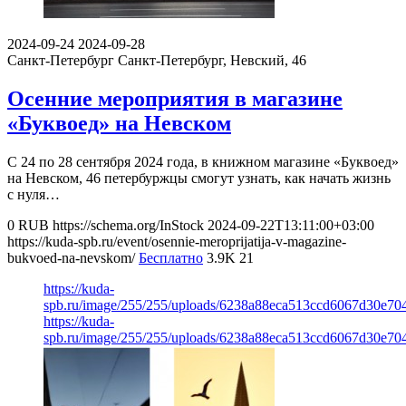
2024-09-24
2024-09-28
Санкт-Петербург
Санкт-Петербург, Невский, 46
Осенние мероприятия в магазине
«Буквоед» на Невском
С 24 по 28 сентября 2024 года, в книжном магазине «Буквоед»
на Невском, 46 петербуржцы смогут узнать, как начать жизнь
с нуля…
0
RUB
https://schema.org/InStock
2024-09-22T13:11:00+03:00
https://kuda-spb.ru/event/osennie-meroprijatija-v-magazine-
bukvoed-na-nevskom/
Бесплатно
3.9K
21
https://kuda-
spb.ru/image/255/255/uploads/6238a88eca513ccd6067d30e70
https://kuda-
spb.ru/image/255/255/uploads/6238a88eca513ccd6067d30e70