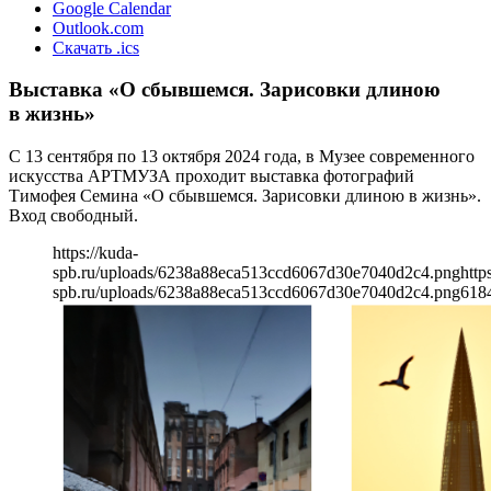
Google Calendar
Outlook.com
Скачать .ics
Выставка «О сбывшемся. Зарисовки длиною
в жизнь»
С 13 сентября по 13 октября 2024 года, в Музее современного
искусства АРТМУЗА проходит выставка фотографий
Тимофея Семина «О сбывшемся. Зарисовки длиною в жизнь».
Вход свободный.
https://kuda-
spb.ru/uploads/6238a88eca513ccd6067d30e7040d2c4.png
http
spb.ru/uploads/6238a88eca513ccd6067d30e7040d2c4.png
618