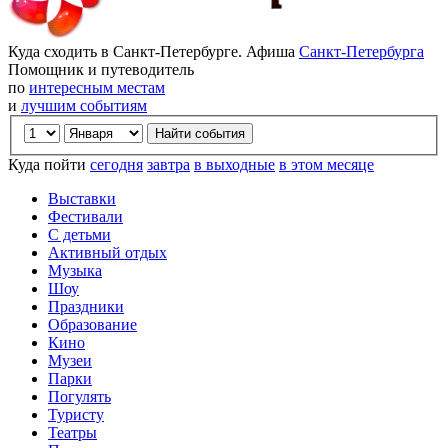
Куда сходить в Санкт-Петербурге. Афиша
Санкт-Петербурга
Помощник и путеводитель
по
интересным местам
и
лучшим событиям
Куда пойти
сегодня
завтра
в выходные
в этом месяце
Выставки
Фестивали
С детьми
Активный отдых
Музыка
Шоу
Праздники
Образование
Кино
Музеи
Парки
Погулять
Туристу
Театры