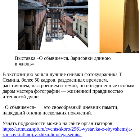
Выставка «О сбывшемся. Зарисовки длиною
в жизнь»
В экспозицию вошли лучшие снимки фотохудожника Т.
Семина, более 50 кадров, разделенных временем,
расстоянием, настроением и темой, но объединенные особым
даром мастера фотографии — жизненной правдивостью
и теплотой души.
«О сбывшемся» — это своеобразный дневник памяти,
нашедший отклик нескольких поколений.
Узнать подробности можно на сайте организаторов:
https://artmuza.spb.ru/events/skoro/2961-vystavka-o-sbyvshemsja-
zarisovki-dlinoj-v-zhizn-timofeja-semina