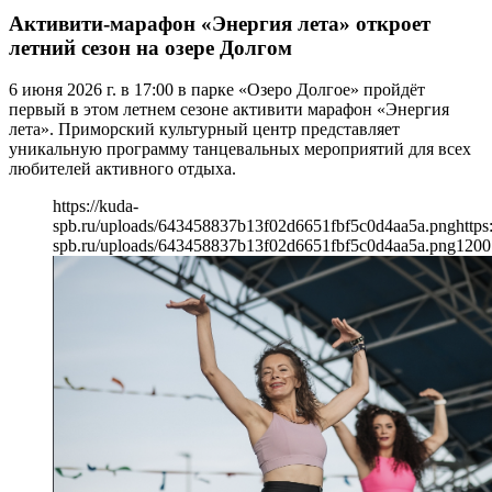
Активити-марафон «Энергия лета» откроет
летний сезон на озере Долгом
6 июня 2026 г. в 17:00 в парке «Озеро Долгое» пройдёт
первый в этом летнем сезоне активити марафон «Энергия
лета». Приморский культурный центр представляет
уникальную программу танцевальных мероприятий для всех
любителей активного отдыха.
https://kuda-
spb.ru/uploads/643458837b13f02d6651fbf5c0d4aa5a.png
https
spb.ru/uploads/643458837b13f02d6651fbf5c0d4aa5a.png
1200