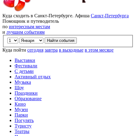
Куда сходить в Санкт-Петербурге. Афиша
Санкт-Петербурга
Помощник и путеводитель
по
интересным местам
и
лучшим событиям
Куда пойти
сегодня
завтра
в выходные
в этом месяце
Выставки
Фестивали
С детьми
Активный отдых
Музыка
Шоу
Праздники
Образование
Кино
Музеи
Парки
Погулять
Туристу
Театры