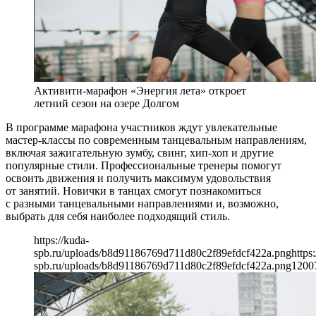
Активити-марафон «Энергия лета» откроет
летний сезон на озере Долгом
В программе марафона участников ждут увлекательные
мастер-классы по современным танцевальным направлениям,
включая зажигательную зумбу, свинг, хип-хоп и другие
популярные стили. Профессиональные тренеры помогут
освоить движения и получить максимум удовольствия
от занятий. Новички в танцах смогут познакомиться
с разными танцевальными направлениями и, возможно,
выбрать для себя наиболее подходящий стиль.
https://kuda-
spb.ru/uploads/b8d91186769d711d80c2f89efdcf422a.png
https
spb.ru/uploads/b8d91186769d711d80c2f89efdcf422a.png
1200