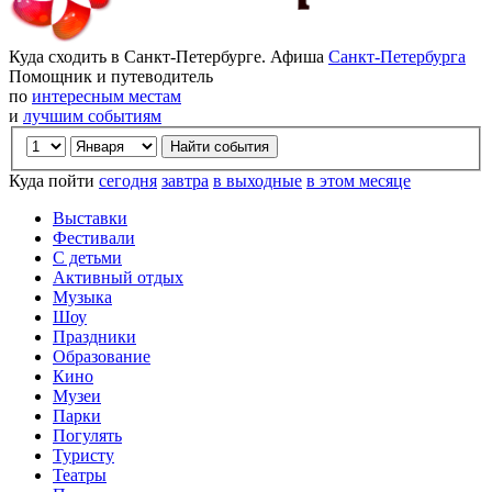
Куда сходить в Санкт-Петербурге. Афиша
Санкт-Петербурга
Помощник и путеводитель
по
интересным местам
и
лучшим событиям
Куда пойти
сегодня
завтра
в выходные
в этом месяце
Выставки
Фестивали
С детьми
Активный отдых
Музыка
Шоу
Праздники
Образование
Кино
Музеи
Парки
Погулять
Туристу
Театры