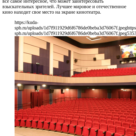
все самое интересное, что может заинтересовать
взыскательных зрителей. Лучшее мировое и отечественное
кино находит свое место на экране кинотеатра.
https://kuda-
spb.ru/uploads/1d7f911929d6f6786de0beba3d76067f.jpeg
https
spb.ru/uploads/1d7f911929d6f6786de0beba3d76067f.jpeg
535