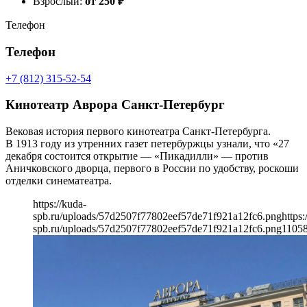
Взрослый:
от 250
₽
Телефон
Телефон
+7 (812) 315-52-54
Кинотеатр Аврора Санкт-Петербург
Вековая история первого кинотеатра Санкт-Петербурга.
В 1913 году из утренних газет петербуржцы узнали, что «27
декабря состоится открытие — «Пикадилли» — против
Аничковского дворца, первого в России по удобству, роскоши
отделки синематеатра.
https://kuda-
spb.ru/uploads/57d2507f77802eef57de71f921a12fc6.png
https:
spb.ru/uploads/57d2507f77802eef57de71f921a12fc6.png
1105