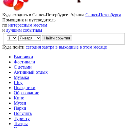
Куда сходить в Санкт-Петербурге. Афиша
Санкт-Петербурга
Помощник и путеводитель
по
интересным местам
и
лучшим событиям
Куда пойти
сегодня
завтра
в выходные
в этом месяце
Выставки
Фестивали
С детьми
Активный отдых
Музыка
Шоу
Праздники
Образование
Кино
Музеи
Парки
Погулять
Туристу
Театры