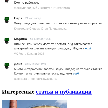
Кже не работает.
Международный институт антиквариата
Вера
21 час назад
Хожу сюда довольно часто, мне тут очень уютно и приятно.
Кинотеатр Синема Стар Принц плаза
Марина
день назад 16:25
Шли пешком через мост от Кремля, вид открывается
шикарный на фестивальную площадку. Федука
ещё
VK Fest в Казани 2025
Даня
день назад 11:40
Много интерактива: запахи, звуки, видео; не только статика.
Концепты нетривиальны, есть, над чем
ещё
Выставка «Черновик будущего»
Интересные
статьи и публикации