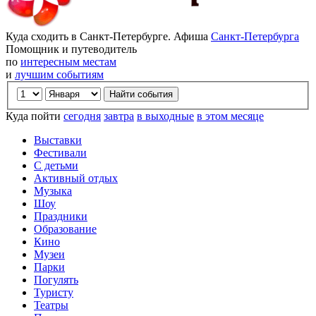
Куда сходить в Санкт-Петербурге. Афиша
Санкт-Петербурга
Помощник и путеводитель
по
интересным местам
и
лучшим событиям
Куда пойти
сегодня
завтра
в выходные
в этом месяце
Выставки
Фестивали
С детьми
Активный отдых
Музыка
Шоу
Праздники
Образование
Кино
Музеи
Парки
Погулять
Туристу
Театры