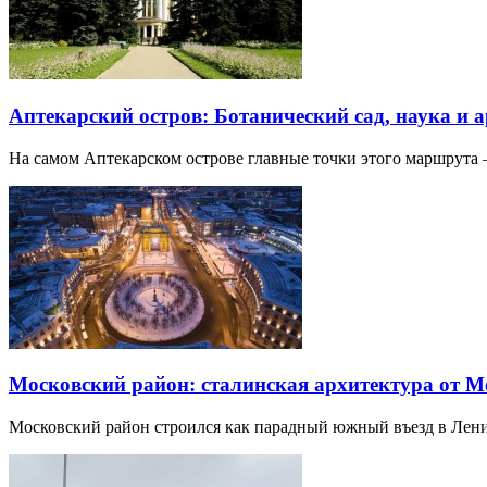
Аптекарский остров: Ботанический сад, наука и 
На самом Аптекарском острове главные точки этого маршрут
Московский район: сталинская архитектура от 
Московский район строился как парадный южный въезд в Лени