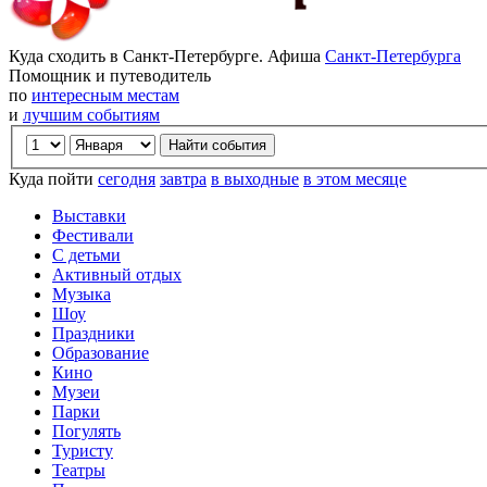
Куда сходить в Санкт-Петербурге. Афиша
Санкт-Петербурга
Помощник и путеводитель
по
интересным местам
и
лучшим событиям
Куда пойти
сегодня
завтра
в выходные
в этом месяце
Выставки
Фестивали
С детьми
Активный отдых
Музыка
Шоу
Праздники
Образование
Кино
Музеи
Парки
Погулять
Туристу
Театры