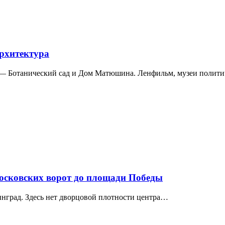
архитектура
а — Ботанический сад и Дом Матюшина. Ленфильм, музеи полит
Московских ворот до площади Победы
нград. Здесь нет дворцовой плотности центра…