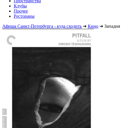
Пространства
Клубы
Прочее
Рестораны
Афиша Санкт-Петербурга - куда сходить
➔
Кино
➔
Западня