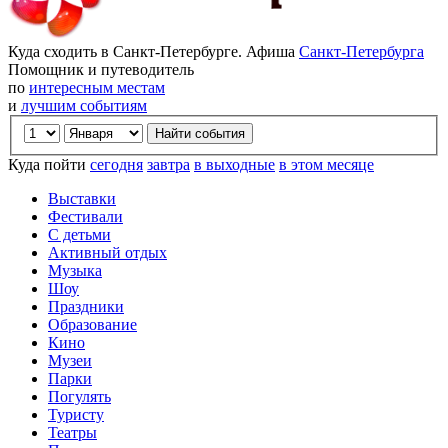
Куда сходить в Санкт-Петербурге. Афиша
Санкт-Петербурга
Помощник и путеводитель
по
интересным местам
и
лучшим событиям
Куда пойти
сегодня
завтра
в выходные
в этом месяце
Выставки
Фестивали
С детьми
Активный отдых
Музыка
Шоу
Праздники
Образование
Кино
Музеи
Парки
Погулять
Туристу
Театры