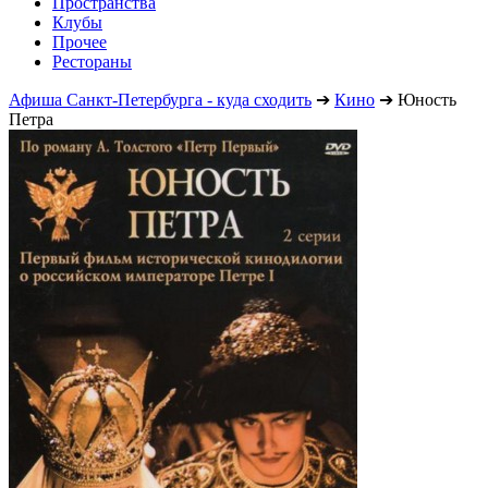
Пространства
Клубы
Прочее
Рестораны
Афиша Санкт-Петербурга - куда сходить
➔
Кино
➔
Юность
Петра