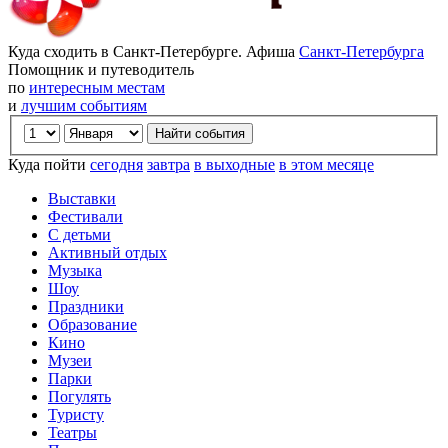
Куда сходить в Санкт-Петербурге. Афиша
Санкт-Петербурга
Помощник и путеводитель
по
интересным местам
и
лучшим событиям
Куда пойти
сегодня
завтра
в выходные
в этом месяце
Выставки
Фестивали
С детьми
Активный отдых
Музыка
Шоу
Праздники
Образование
Кино
Музеи
Парки
Погулять
Туристу
Театры