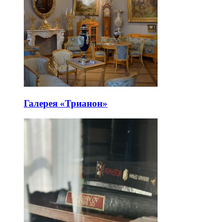
Галерея «Трианон»