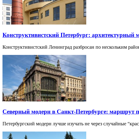
Конструктивистский Петербург: архитектурный 
Конструктивистский Ленинград разбросан по нескольким райо
Северный модерн в Санкт-Петербурге: маршрут 
Петербургский модерн лучше изучать не через случайные “кра