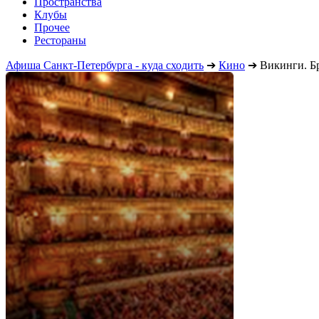
Пространства
Клубы
Прочее
Рестораны
Афиша Санкт-Петербурга - куда сходить
➔
Кино
➔
Викинги. Б