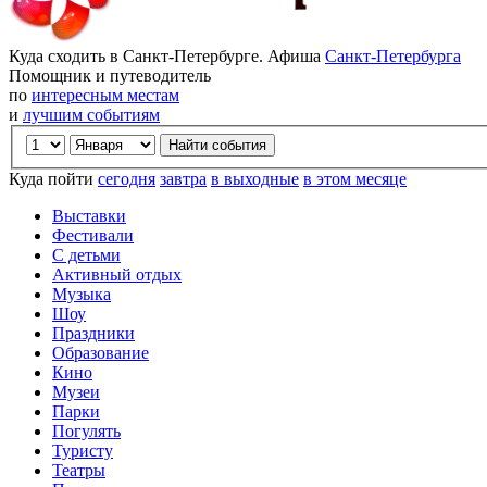
Куда сходить в Санкт-Петербурге. Афиша
Санкт-Петербурга
Помощник и путеводитель
по
интересным местам
и
лучшим событиям
Куда пойти
сегодня
завтра
в выходные
в этом месяце
Выставки
Фестивали
С детьми
Активный отдых
Музыка
Шоу
Праздники
Образование
Кино
Музеи
Парки
Погулять
Туристу
Театры