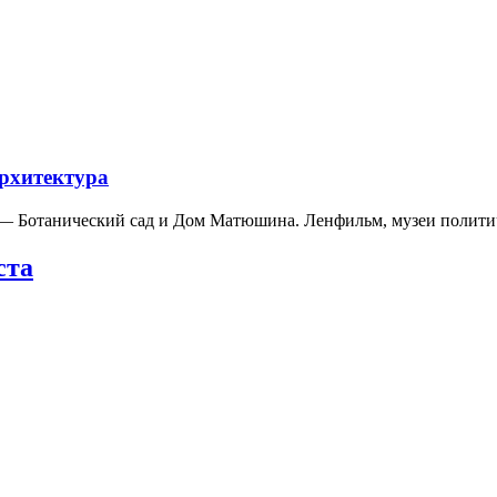
архитектура
а — Ботанический сад и Дом Матюшина. Ленфильм, музеи полит
ста