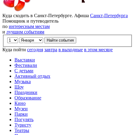
Куда сходить в Санкт-Петербурге. Афиша
Санкт-Петербурга
Помощник и путеводитель
по
интересным местам
и
лучшим событиям
Куда пойти
сегодня
завтра
в выходные
в этом месяце
Выставки
Фестивали
С детьми
Активный отдых
Музыка
Шоу
Праздники
Образование
Кино
Музеи
Парки
Погулять
Туристу
Театры