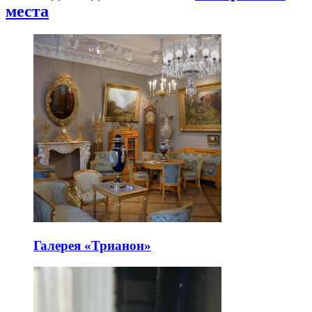
места
Галерея «Трианон»