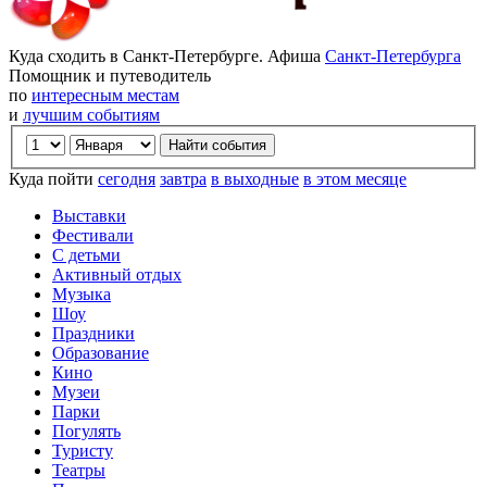
Куда сходить в Санкт-Петербурге. Афиша
Санкт-Петербурга
Помощник и путеводитель
по
интересным местам
и
лучшим событиям
Куда пойти
сегодня
завтра
в выходные
в этом месяце
Выставки
Фестивали
С детьми
Активный отдых
Музыка
Шоу
Праздники
Образование
Кино
Музеи
Парки
Погулять
Туристу
Театры