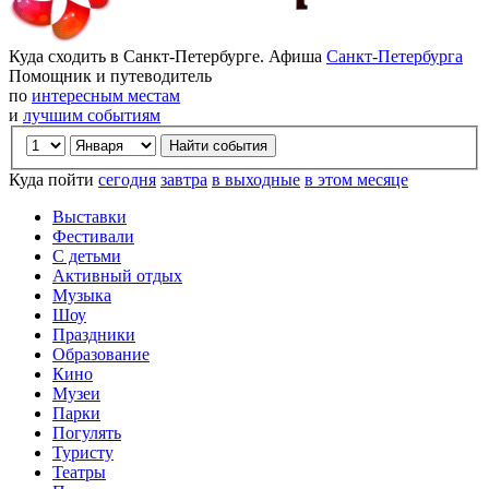
Куда сходить в Санкт-Петербурге. Афиша
Санкт-Петербурга
Помощник и путеводитель
по
интересным местам
и
лучшим событиям
Куда пойти
сегодня
завтра
в выходные
в этом месяце
Выставки
Фестивали
С детьми
Активный отдых
Музыка
Шоу
Праздники
Образование
Кино
Музеи
Парки
Погулять
Туристу
Театры