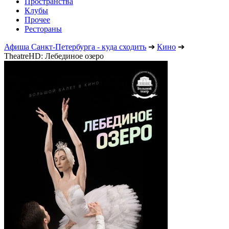
Пространства
Клубы
Прочее
Рестораны
Афиша Санкт-Петербурга - куда сходить
➔
Кино
➔
TheatreHD: Лебединое озеро