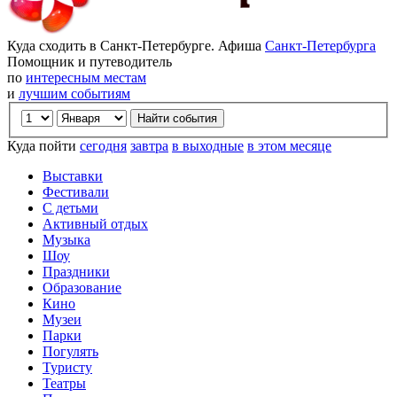
Куда сходить в Санкт-Петербурге. Афиша
Санкт-Петербурга
Помощник и путеводитель
по
интересным местам
и
лучшим событиям
Куда пойти
сегодня
завтра
в выходные
в этом месяце
Выставки
Фестивали
С детьми
Активный отдых
Музыка
Шоу
Праздники
Образование
Кино
Музеи
Парки
Погулять
Туристу
Театры