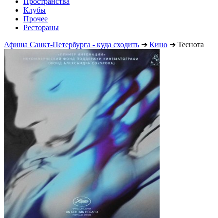
Пространства
Клубы
Прочее
Рестораны
Афиша Санкт-Петербурга - куда сходить
➔
Кино
➔
Теснота