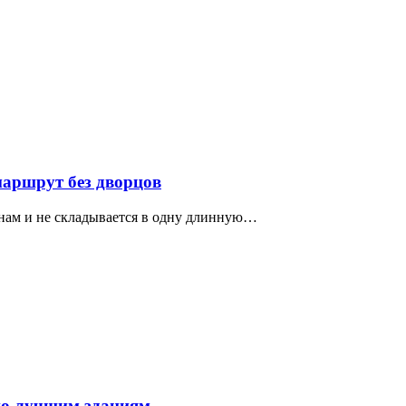
маршрут без дворцов
нам и не складывается в одну длинную…
по лучшим зданиям