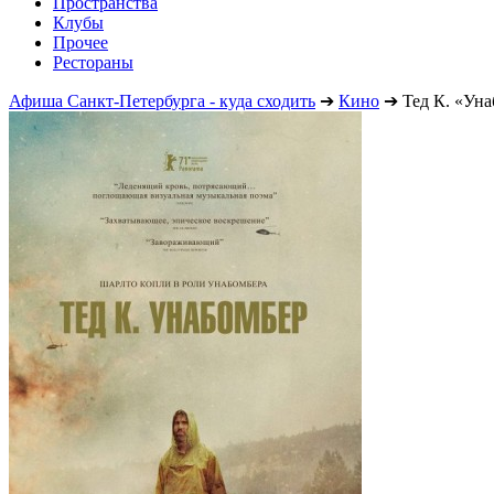
Пространства
Клубы
Прочее
Рестораны
Афиша Санкт-Петербурга - куда сходить
➔
Кино
➔
Тед К. «Ун