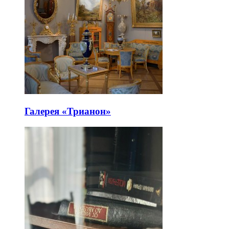
Галерея «Трианон»