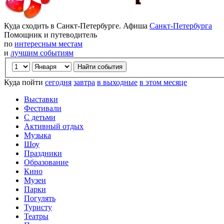
Куда сходить в Санкт-Петербурге. Афиша
Санкт-Петербурга
Помощник и путеводитель
по
интересным местам
и
лучшим событиям
Куда пойти
сегодня
завтра
в выходные
в этом месяце
Выставки
Фестивали
С детьми
Активный отдых
Музыка
Шоу
Праздники
Образование
Кино
Музеи
Парки
Погулять
Туристу
Театры