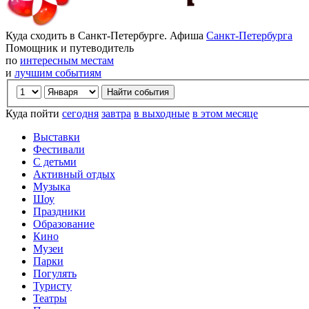
Куда сходить в Санкт-Петербурге. Афиша
Санкт-Петербурга
Помощник и путеводитель
по
интересным местам
и
лучшим событиям
Куда пойти
сегодня
завтра
в выходные
в этом месяце
Выставки
Фестивали
С детьми
Активный отдых
Музыка
Шоу
Праздники
Образование
Кино
Музеи
Парки
Погулять
Туристу
Театры