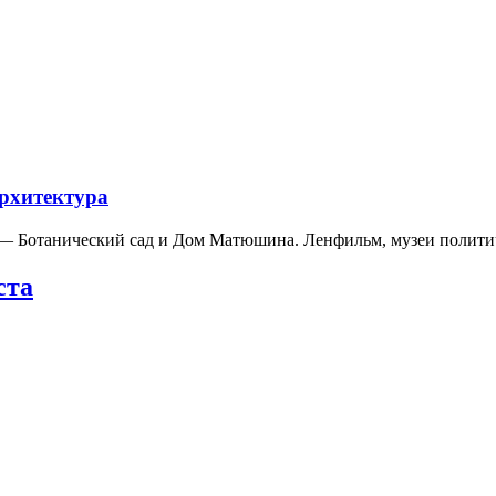
архитектура
а — Ботанический сад и Дом Матюшина. Ленфильм, музеи полит
ста