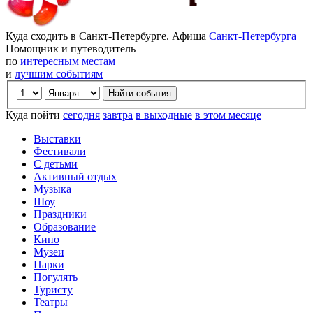
Куда сходить в Санкт-Петербурге. Афиша
Санкт-Петербурга
Помощник и путеводитель
по
интересным местам
и
лучшим событиям
Куда пойти
сегодня
завтра
в выходные
в этом месяце
Выставки
Фестивали
С детьми
Активный отдых
Музыка
Шоу
Праздники
Образование
Кино
Музеи
Парки
Погулять
Туристу
Театры