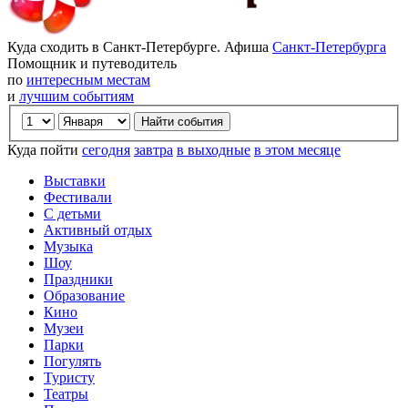
Куда сходить в Санкт-Петербурге. Афиша
Санкт-Петербурга
Помощник и путеводитель
по
интересным местам
и
лучшим событиям
Куда пойти
сегодня
завтра
в выходные
в этом месяце
Выставки
Фестивали
С детьми
Активный отдых
Музыка
Шоу
Праздники
Образование
Кино
Музеи
Парки
Погулять
Туристу
Театры