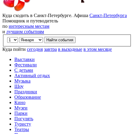
Куда сходить в Санкт-Петербурге. Афиша
Санкт-Петербурга
Помощник и путеводитель
по
интересным местам
и
лучшим событиям
Куда пойти
сегодня
завтра
в выходные
в этом месяце
Выставки
Фестивали
С детьми
Активный отдых
Музыка
Шоу
Праздники
Образование
Кино
Музеи
Парки
Погулять
Туристу
Театры