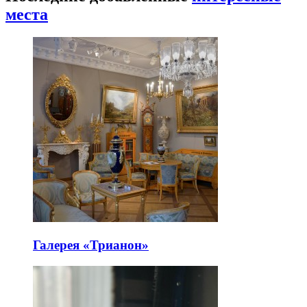
места
Галерея «Трианон»