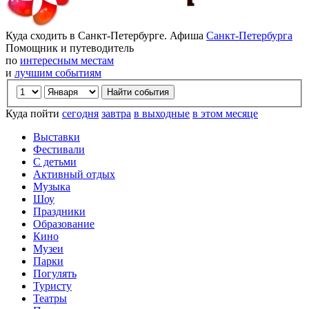
Куда сходить в Санкт-Петербурге. Афиша
Санкт-Петербурга
Помощник и путеводитель
по
интересным местам
и
лучшим событиям
Куда пойти
сегодня
завтра
в выходные
в этом месяце
Выставки
Фестивали
С детьми
Активный отдых
Музыка
Шоу
Праздники
Образование
Кино
Музеи
Парки
Погулять
Туристу
Театры