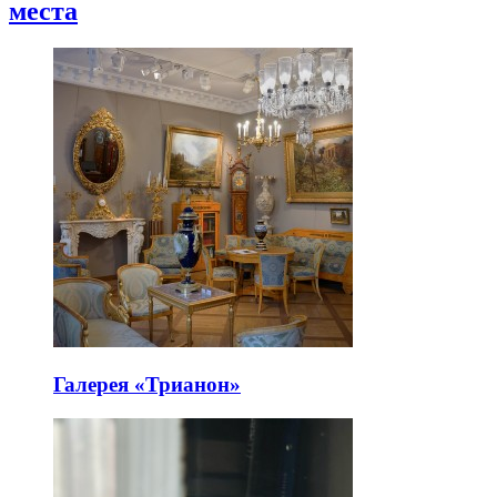
места
Галерея «Трианон»