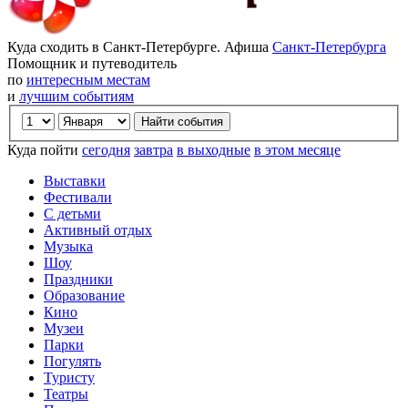
Куда сходить в Санкт-Петербурге. Афиша
Санкт-Петербурга
Помощник и путеводитель
по
интересным местам
и
лучшим событиям
Куда пойти
сегодня
завтра
в выходные
в этом месяце
Выставки
Фестивали
С детьми
Активный отдых
Музыка
Шоу
Праздники
Образование
Кино
Музеи
Парки
Погулять
Туристу
Театры