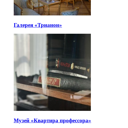
Галерея «Трианон»
Музей «Квартира профессора»