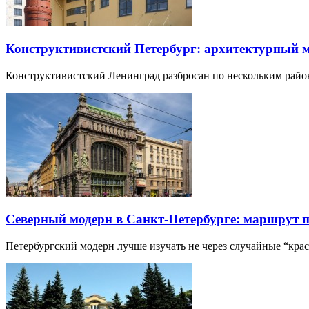
Конструктивистский Петербург: архитектурный 
Конструктивистский Ленинград разбросан по нескольким райо
Северный модерн в Санкт-Петербурге: маршрут 
Петербургский модерн лучше изучать не через случайные “кра