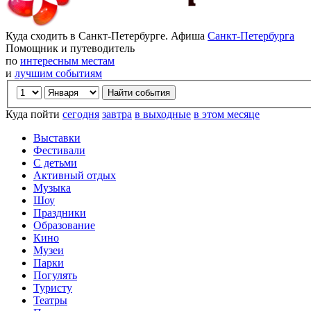
Куда сходить в Санкт-Петербурге. Афиша
Санкт-Петербурга
Помощник и путеводитель
по
интересным местам
и
лучшим событиям
Куда пойти
сегодня
завтра
в выходные
в этом месяце
Выставки
Фестивали
С детьми
Активный отдых
Музыка
Шоу
Праздники
Образование
Кино
Музеи
Парки
Погулять
Туристу
Театры