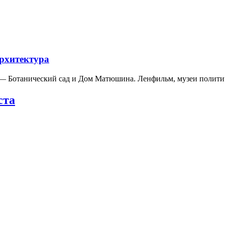
архитектура
а — Ботанический сад и Дом Матюшина. Ленфильм, музеи полит
ста