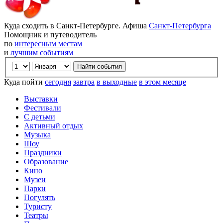
Куда сходить в Санкт-Петербурге. Афиша
Санкт-Петербурга
Помощник и путеводитель
по
интересным местам
и
лучшим событиям
Куда пойти
сегодня
завтра
в выходные
в этом месяце
Выставки
Фестивали
С детьми
Активный отдых
Музыка
Шоу
Праздники
Образование
Кино
Музеи
Парки
Погулять
Туристу
Театры