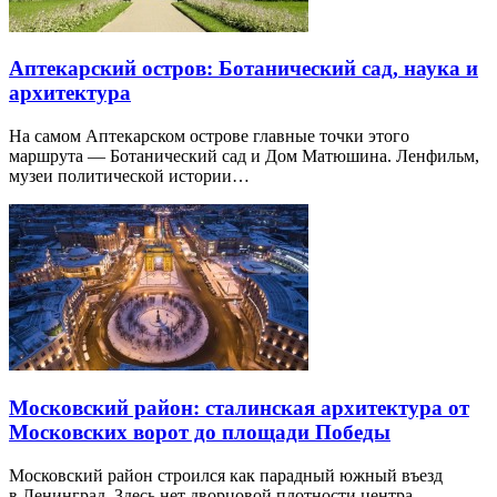
Аптекарский остров: Ботанический сад, наука и
архитектура
На самом Аптекарском острове главные точки этого
маршрута — Ботанический сад и Дом Матюшина. Ленфильм,
музеи политической истории…
Московский район: сталинская архитектура от
Московских ворот до площади Победы
Московский район строился как парадный южный въезд
в Ленинград. Здесь нет дворцовой плотности центра…