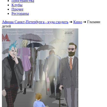
Пространства
Клубы
Прочее
Рестораны
Афиша Санкт-Петербурга - куда сходить
➔
Кино
➔
Глазами
детей