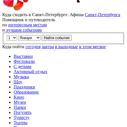
Куда сходить в Санкт-Петербурге. Афиша
Санкт-Петербурга
Помощник и путеводитель
по
интересным местам
и
лучшим событиям
Куда пойти
сегодня
завтра
в выходные
в этом месяце
Выставки
Фестивали
С детьми
Активный отдых
Музыка
Шоу
Праздники
Образование
Кино
Музеи
Парки
Погулять
Туристу
Театры