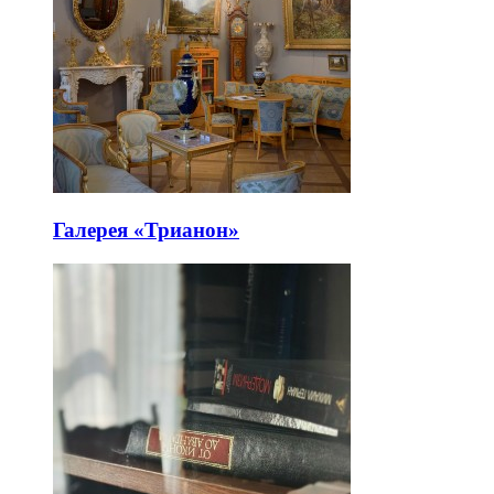
Галерея «Трианон»