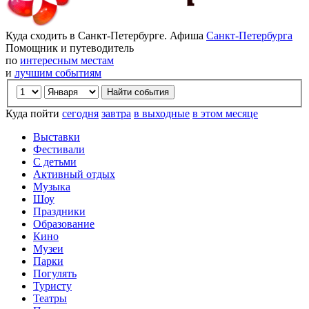
Куда сходить в Санкт-Петербурге. Афиша
Санкт-Петербурга
Помощник и путеводитель
по
интересным местам
и
лучшим событиям
Куда пойти
сегодня
завтра
в выходные
в этом месяце
Выставки
Фестивали
С детьми
Активный отдых
Музыка
Шоу
Праздники
Образование
Кино
Музеи
Парки
Погулять
Туристу
Театры