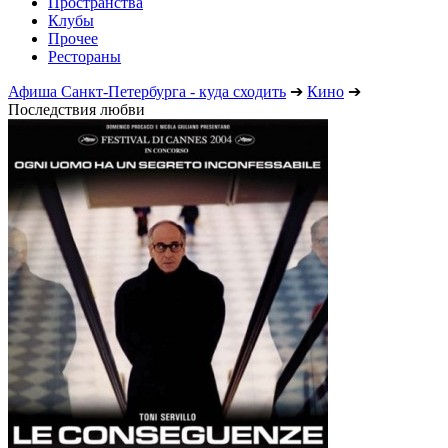
Пространства
Клубы
Прочее
Рестораны
Афиша Санкт-Петербурга - куда сходить
➔
Кино
➔
Последствия любви