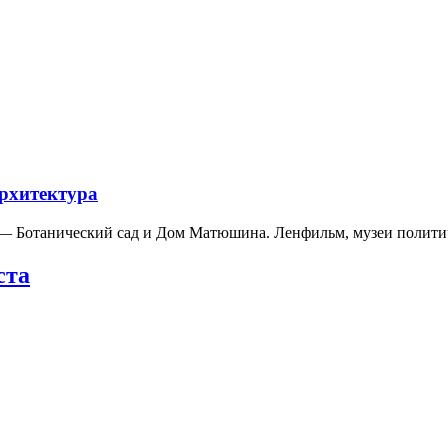
архитектура
а — Ботанический сад и Дом Матюшина. Ленфильм, музеи полит
ста