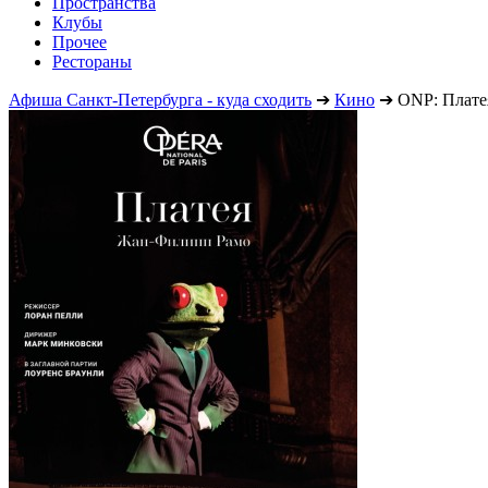
Пространства
Клубы
Прочее
Рестораны
Афиша Санкт-Петербурга - куда сходить
➔
Кино
➔
ONP: Плате