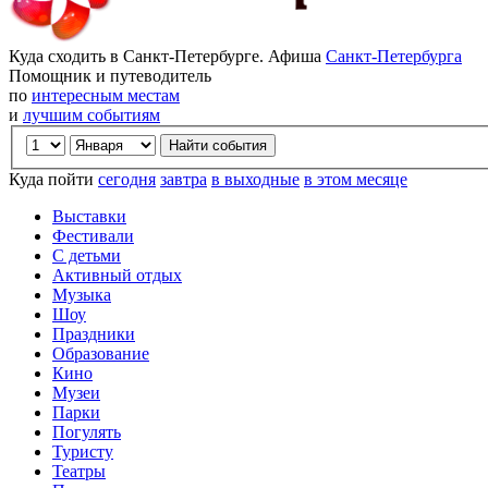
Куда сходить в Санкт-Петербурге. Афиша
Санкт-Петербурга
Помощник и путеводитель
по
интересным местам
и
лучшим событиям
Куда пойти
сегодня
завтра
в выходные
в этом месяце
Выставки
Фестивали
С детьми
Активный отдых
Музыка
Шоу
Праздники
Образование
Кино
Музеи
Парки
Погулять
Туристу
Театры