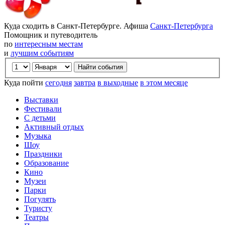
Куда сходить в Санкт-Петербурге. Афиша
Санкт-Петербурга
Помощник и путеводитель
по
интересным местам
и
лучшим событиям
Куда пойти
сегодня
завтра
в выходные
в этом месяце
Выставки
Фестивали
С детьми
Активный отдых
Музыка
Шоу
Праздники
Образование
Кино
Музеи
Парки
Погулять
Туристу
Театры