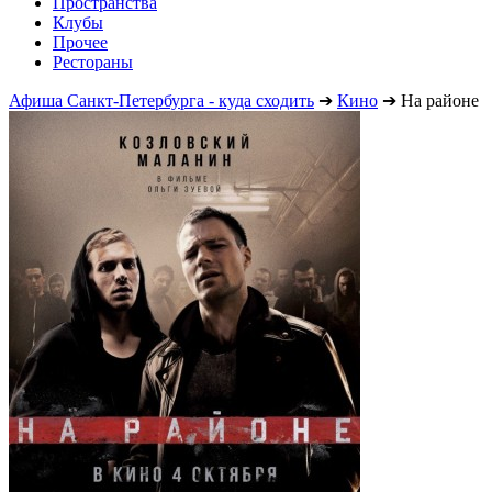
Пространства
Клубы
Прочее
Рестораны
Афиша Санкт-Петербурга - куда сходить
➔
Кино
➔
На районе