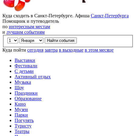
Куда сходить в Санкт-Петербурге. Афиша
Санкт-Петербурга
Помощник и путеводитель
по
интересным местам
и
лучшим событиям
Куда пойти
сегодня
завтра
в выходные
в этом месяце
Выставки
Фестивали
С детьми
Активный отдых
Музыка
Шоу
Праздники
Образование
Кино
Музеи
Парки
Погулять
Туристу
Театры