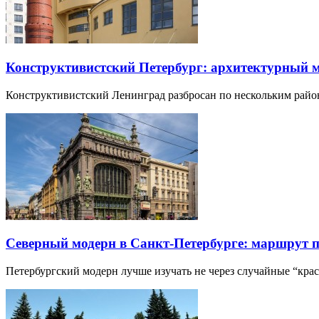
Конструктивистский Петербург: архитектурный 
Конструктивистский Ленинград разбросан по нескольким райо
Северный модерн в Санкт-Петербурге: маршрут 
Петербургский модерн лучше изучать не через случайные “кра