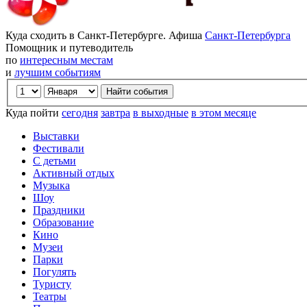
Куда сходить в Санкт-Петербурге. Афиша
Санкт-Петербурга
Помощник и путеводитель
по
интересным местам
и
лучшим событиям
Куда пойти
сегодня
завтра
в выходные
в этом месяце
Выставки
Фестивали
С детьми
Активный отдых
Музыка
Шоу
Праздники
Образование
Кино
Музеи
Парки
Погулять
Туристу
Театры