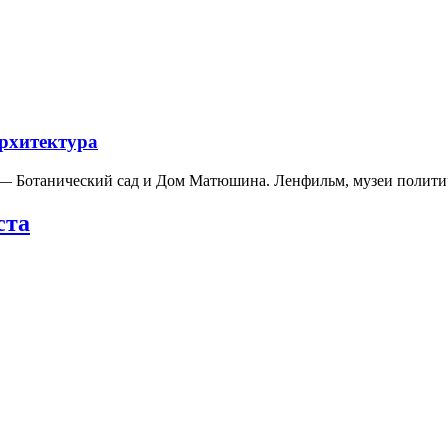
архитектура
а — Ботанический сад и Дом Матюшина. Ленфильм, музеи полит
ста