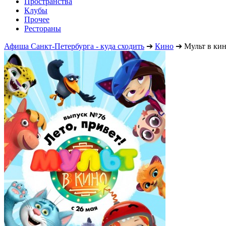
Пространства
Клубы
Прочее
Рестораны
Афиша Санкт-Петербурга - куда сходить
➔
Кино
➔
Мульт в ки